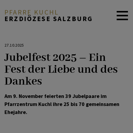
PFARRE KUCHL
ERZDIÖZESE SALZBURG
AKTUELLES
27.10.2025
Jubelfest 2025 – Ein
GOTTESDIENSTORDNUNG
Fest der Liebe und des
Dankes
ICH MÖCHTE ...
Am 9. November feierten 39 Jubelpaare im
Pfarrzentrum Kuchl ihre 25 bis 70 gemeinsamen
ORGEL PROJEKT
Ehejahre.
KONTAKT