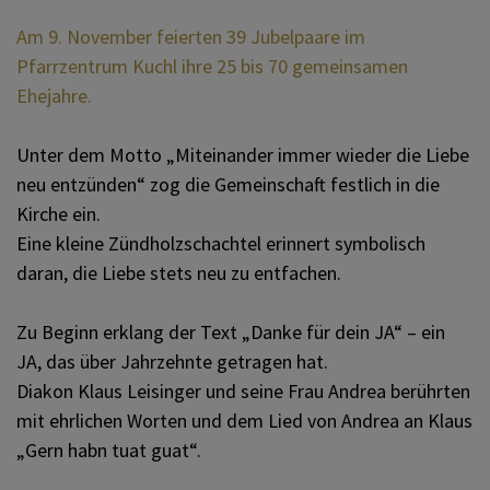
Am 9. November feierten 39 Jubelpaare im
Pfarrzentrum Kuchl ihre 25 bis 70 gemeinsamen
KATHOLISCHE
Ehejahre.
FRAUENBEWEGUNG
Unter dem Motto „Miteinander immer wieder die Liebe
neu entzünden“ zog die Gemeinschaft festlich in die
VERMIETUNG PFARRZENTRUM
Kirche ein.
Eine kleine Zündholzschachtel erinnert symbolisch
daran, die Liebe stets neu zu entfachen.
PV TENNENGAU MITTE
Zu Beginn erklang der Text „Danke für dein JA“ – ein
JA, das über Jahrzehnte getragen hat.
Diakon Klaus Leisinger und seine Frau Andrea berührten
mit ehrlichen Worten und dem Lied von Andrea an Klaus
„Gern habn tuat guat“.