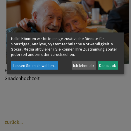
Hallo! Könnten wir bitte einige zusätzliche Dienste für
Sonstiges, Analyse, Systemtechnische Notwendigkeit &
Social Media
aktivieren? Sie können Ihre Zustimmung später
jederzeit ändern oder zurückziehen.
Lassen Sie mich wählen
...
Ich lehne ab
Das ist ok
Edith und Franz Moser, 70 Jahre verheiratet –
Gnadenhochzeit
zurück