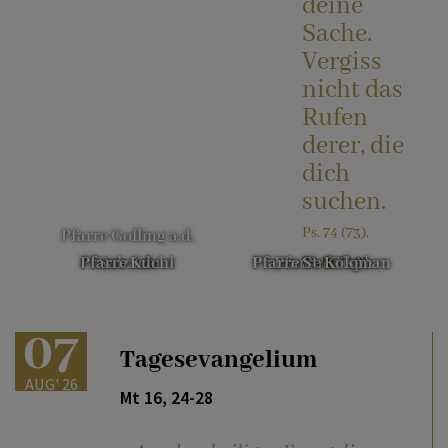
deine
Sache.
Vergiss
nicht das
Rufen
derer, die
dich
suchen.
Ps. 74 (73),
Pfarre Golling a.d.
20,19.22.23
Pfarre Adnet
Pfarre Kuchl
Salzach
Pfarre St. Koloman
Pfarre Bad Vigaun
Pfarre Krispl
07
Tagesevangelium
AUG' 26
Mt 16, 24-28