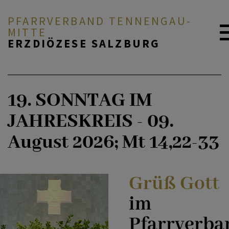
PFARRVERBAND TENNENGAU-
MITTE
ERZDIÖZESE SALZBURG
AKTUELL
19. SONNTAG IM
JAHRESKREIS - 09.
ICH MÖCHTE ...
August 2026; Mt 14,22-33
SERVICE & GLAUBE
Grüß Gott
TEAMS UND KONTAKT
im
Pfarrverba