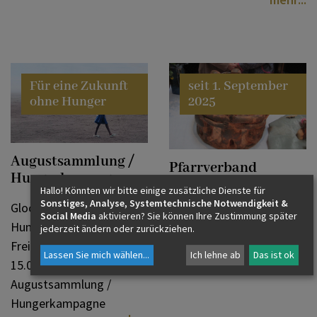
Für eine Zukunft
seit 1. September
ohne Hunger
2025
Augustsammlung /
Pfarrverband
Hungerkampagne
Tennengau Mitte
Hallo! Könnten wir bitte einige zusätzliche Dienste für
Sonstiges, Analyse, Systemtechnische Notwendigkeit &
Glockenläuten gegen den
Seit 1. September 2025
Social Media
aktivieren? Sie können Ihre Zustimmung später
Hunger - Aktionstag am
jederzeit ändern oder zurückziehen.
neuer Pfarrverband
Freitag, dem 31. Juli, um
"Tennengau Mitte"
Lassen Sie mich wählen
...
Ich lehne ab
Das ist ok
15.00 Uhr Caritas
mehr
Augustsammlung /
Hungerkampagne