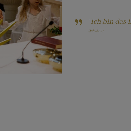
... kirchlich heiraten
"Ich bin das 
... Begleitung in Krankheit und
Alter
(Joh., 6,35)
... Begleitung bei einem
Todesfall
... ein Gespräch oder eine
Beichte
... mich im Glauben vertiefen
... mein Kind zum Ministrieren