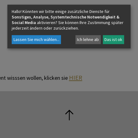
oder der Jungschar anmelden
Hallo! Könnten wir bitte einige zusätzliche Dienste für
Sonstiges, Analyse, Systemtechnische Notwendigkeit &
Social Media
aktivieren? Sie können Ihre Zustimmung später
jederzeit ändern oder zurückziehen.
Lassen Sie mich wählen
...
Ich lehne ab
Das ist ok
HIER
t wisssen wollen, klicken sie