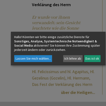
Verklärung des Herrn
Er wurde vor ihnen
verwandelt; sein Gesicht
leuchtete wie die Sonne
weiterlesen
Hallo! Könnten wir bitte einige zusätzliche Dienste für
Sonstiges, Analyse, Systemtechnische Notwendigkeit &
Social Media
aktivieren? Sie können Ihre Zustimmung später
jederzeit ändern oder zurückziehen.
Namenstage
Lassen Sie mich wählen
...
Ich lehne ab
Das ist ok
Hl. Felicissimus und hl. Agapitus, Hl.
Gezelinus (Gozelin), Hl. Hermann,
Das Fest der Verklärung des Herrn
über die Heiligen