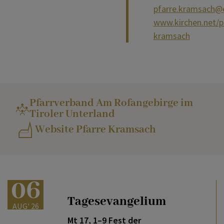
pfarre.kramsach@
www.kirchen.net/p
kramsach
Pfarrverband Am Rofangebirge im
Tiroler Unterland
Website Pfarre Kramsach
06
Tagesevangelium
AUG' 26
Mt 17, 1–9 Fest der