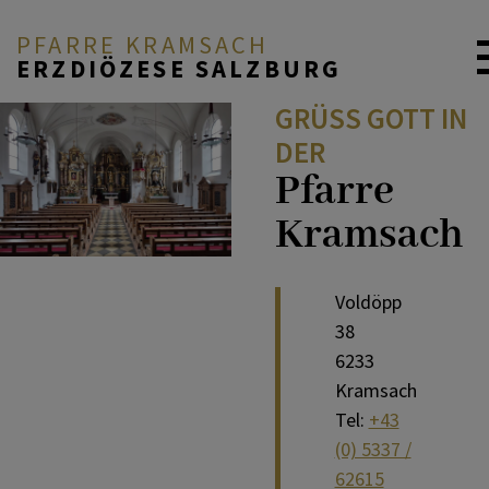
PFARRE KRAMSACH
ERZDIÖZESE SALZBURG
GRÜSS GOTT IN D
ER
Pfarre
Kramsach
Voldöpp
38
6233
Kramsach
Tel:
+43
(0) 5337 /
62615