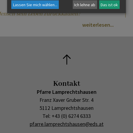
Lassen Sie mich wählen
...
Ich lehne ab
Das ist ok
Mensch sein Leben zurückkaufen?
weiterlesen
Kontakt
Pfarre Lamprechtshausen
Franz Xaver Gruber Str. 4
5112 Lamprechtshausen
Tel: +43 (0) 6274 6333
pfarre.lamprechtshausen@eds.at