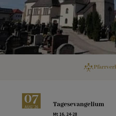
Pfarrver
07
Tagesevangelium
AUG' 26
Mt 16, 24-28