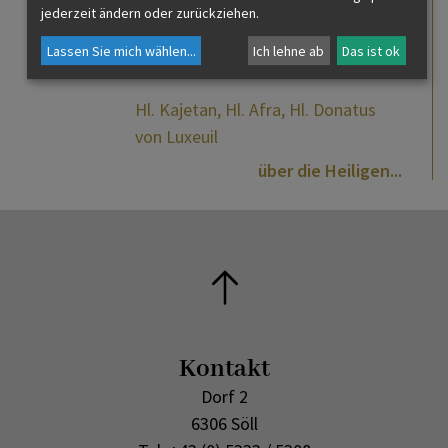
jederzeit ändern oder zurückziehen.
Namenstage
Lassen Sie mich wählen
...
Ich lehne ab
Das ist ok
Hl. Kajetan, Hl. Afra, Hl. Donatus
von Luxeuil
über die Heiligen
Kontakt
Dorf 2
6306 Söll