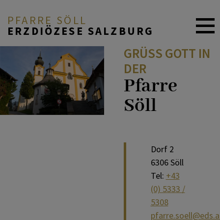
PFARRE SÖLL
ERZDIÖZESE SALZBURG
GRÜSS GOTT IN D
ER
Pfarre
Söll
Dorf 2
6306 Söll
Tel:
+43
(0) 5333 /
5308
pfarre.soell@eds.a