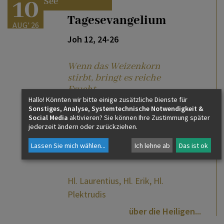
10
bei Salzburg
am See
Tagesevangelium
AUG' 26
Joh 12, 24-26
Wenn das Weizenkorn
stirbt, bringt es reiche
Frucht
Hallo! Könnten wir bitte einige zusätzliche Dienste für
weiterlesen
Sonstiges, Analyse, Systemtechnische Notwendigkeit &
Social Media
aktivieren? Sie können Ihre Zustimmung später
jederzeit ändern oder zurückziehen.
Namenstage
Lassen Sie mich wählen
...
Ich lehne ab
Das ist ok
Hl. Laurentius, Hl. Erik, Hl.
Plektrudis
über die Heiligen