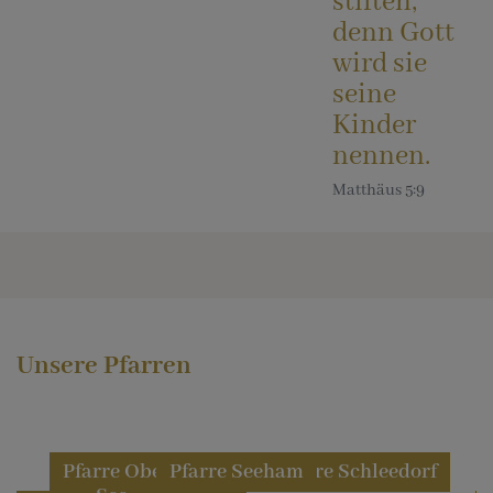
stiften,
denn Gott
wird sie
seine
Kinder
nennen.
Matthäus 5:9
Unsere Pfarren
Pfarre Berndorf
Pfarre Obertrum
Pfarre Seeham
Pfarre Mattsee
Pfarre Schleedorf