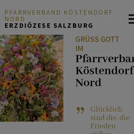
PFARRVERBAND KÖSTENDORF
NORD
ERZDIÖZESE SALZBURG
GRÜSS GOTT I
M
Pfarrverba
Köstendorf
Nord
Glücklich
sind die, die
Frieden