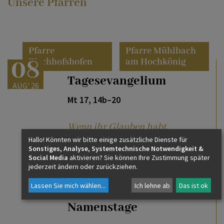
Unsere Pfarren
Pfarre
Pfarre Mühlbach
08
Bischhofshofen
am Hochkönig
Tagesevangelium
AUG' 26
Mt 17, 14b–20
Wenn ihr Glauben habt,
wird euch nichts
Hallo! Könnten wir bitte einige zusätzliche Dienste für
unmöglich sein
Sonstiges, Analyse, Systemtechnische Notwendigkeit &
Social Media
aktivieren? Sie können Ihre Zustimmung später
weiterlesen
jederzeit ändern oder zurückziehen.
Lassen Sie mich wählen
...
Ich lehne ab
Das ist ok
Namenstage