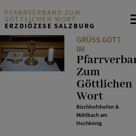
PFARRVERBAND ZUM
GÖTTLICHEN WORT
ERZDIÖZESE SALZBURG
GRÜSS GOTT I
M
Pfarrverba
Zum
Göttlichen
Wort
Bischhofshofen &
Mühlbach am
Hochkönig