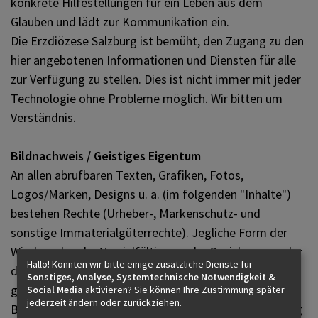
konkrete Hilfestellungen für ein Leben aus dem
Glauben und lädt zur Kommunikation ein.
Die Erzdiözese Salzburg ist bemüht, den Zugang zu den
hier angebotenen Informationen und Diensten für alle
zur Verfügung zu stellen. Dies ist nicht immer mit jeder
Technologie ohne Probleme möglich. Wir bitten um
Verständnis.
Bildnachweis / Geistiges Eigentum
An allen abrufbaren Texten, Grafiken, Fotos,
Logos/Marken, Designs u. ä. (im folgenden "Inhalte")
bestehen Rechte (Urheber-, Markenschutz- und
sonstige Immaterialgüterrechte). Jegliche Form der
Wiedergabe, der Vervielfältigung, der Speicherung oder
Hallo! Könnten wir bitte einige zusätzliche Dienste für
der Verbreitung ist daher nur im Rahmen der
Sonstiges, Analyse, Systemtechnische Notwendigkeit &
gesetzlichen und/oder eventueller vertraglicher
Social Media
aktivieren? Sie können Ihre Zustimmung später
jederzeit ändern oder zurückziehen.
Bestimmungen gestattet. Rechte für eine Verwendung