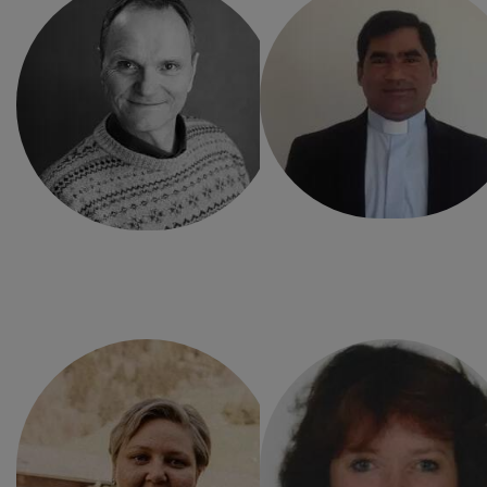
MMag.
KIRCHENFÜHRER
Josef
Pfarrkirchenrat (PKR)
Wedenig
KONTAKT
pfarre.uttendorf@eds.at
Pfarrkindergarten
06563 / 8256
0664 / 422 42 12
Pfarrbücherei
PFARRSEKRETÄRIN
Marina
Gandler
pfarre.uttendorf@eds.at