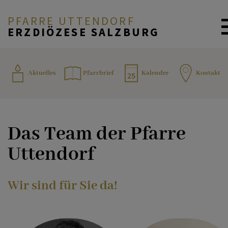
PFARRE UTTENDORF
ERZDIÖZESE SALZBURG
ZURÜCK
AKTUELLES
Aktuelles
Pfarrbrief
Kalender
Kontakt
Pfarrteam
PFARRBRIEF
Das Team der Pfarre
Pfarrkanzlei
SAKRAMENTE
Uttendorf
Gruppen
Wir sind für Sie da!
PFARRLEBEN
Pfarrgemeinderat (PGR)
GESCHICHTE /
DIAKON