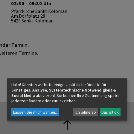
08:30 - 09:30 Uhr
Pfarrkirche Sankt Koloman
Am Dorfplatz 28
5423 Sankt Koloman
d
ender Termin.
weiteren Termine.
Hallo! Könnten wir bitte einige zusätzliche Dienste für
Sonstiges, Analyse, Systemtechnische Notwendigkeit &
Social Media
aktivieren? Sie können Ihre Zustimmung später
jederzeit ändern oder zurückziehen.
Lassen Sie mich wählen
...
Ich lehne ab
Das ist ok
n