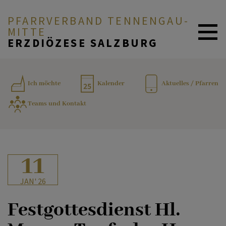
PFARRVERBAND TENNENGAU-
MITTE
ERZDIÖZESE SALZBURG
AKTUELL
Ich möchte
Kalender
Aktuelles / Pfarren
Teams und Kontakt
ICH MÖCHTE ...
SERVICE & GLAUBE
11
JAN' 26
TEAMS UND KONTAKT
Festgottesdienst Hl.