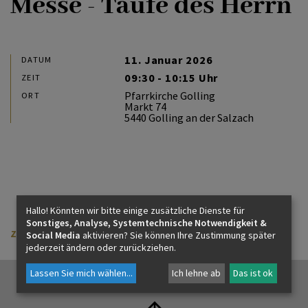
Messe - Taufe des Herrn
PFARREN
11. Januar 2026
DATUM
09:30 - 10:15 Uhr
ZEIT
Pfarrkirche Golling
ORT
Markt 74
5440 Golling an der Salzach
Hallo! Könnten wir bitte einige zusätzliche Dienste für
Sonstiges, Analyse, Systemtechnische Notwendigkeit &
zurück
Social Media
aktivieren? Sie können Ihre Zustimmung später
jederzeit ändern oder zurückziehen.
Lassen Sie mich wählen
...
Ich lehne ab
Das ist ok