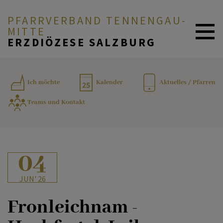
PFARRVERBAND TENNENGAU-
MITTE
ERZDIÖZESE SALZBURG
AKTUELL
Ich möchte
Kalender
Aktuelles / Pfarren
Teams und Kontakt
ICH MÖCHTE ...
SERVICE & GLAUBE
04
JUN' 26
TEAMS UND KONTAKT
Fronleichnam -