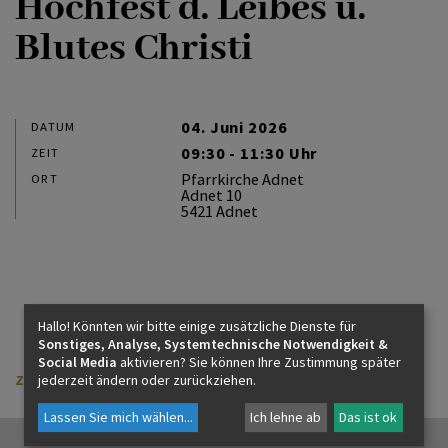
Hochfest d. Leibes u.
PFARREN
Blutes Christi
04. Juni 2026
DATUM
09:30 - 11:30 Uhr
ZEIT
Pfarrkirche Adnet
ORT
Adnet 10
5421 Adnet
Hallo! Könnten wir bitte einige zusätzliche Dienste für
Sonstiges, Analyse, Systemtechnische Notwendigkeit &
Social Media
aktivieren? Sie können Ihre Zustimmung später
zurück
jederzeit ändern oder zurückziehen.
Lassen Sie mich wählen
...
Ich lehne ab
Das ist ok