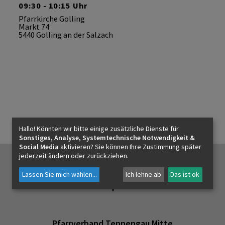
09:30 - 10:15 Uhr
Pfarrkirche Golling
Markt 74
5440 Golling an der Salzach
d
Hallo! Könnten wir bitte einige zusätzliche Dienste für
Sonstiges, Analyse, Systemtechnische Notwendigkeit &
Social Media
aktivieren? Sie können Ihre Zustimmung später
jederzeit ändern oder zurückziehen.
Lassen Sie mich wählen
...
Ich lehne ab
Das ist ok
n
Pfarrverband Tennengau Mitte