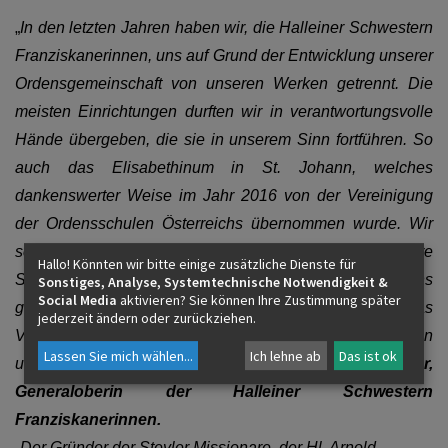
„
In den letzten Jahren haben wir, die Halleiner Schwestern
Franziskanerinnen, uns auf Grund der Entwicklung unserer
Ordensgemeinschaft von unseren Werken getrennt. Die
meisten Einrichtungen durften wir in verantwortungsvolle
Hände übergeben, die sie in unserem Sinn fortführen. So
auch das Elisabethinum in St. Johann, welches
dankenswerter Weise im Jahr 2016 von der Vereinigung
der Ordensschulen Österreichs übernommen wurde. Wir
schätzen es sehr, dass die Vereinigung jetzt weitere
Hallo! Könnten wir bitte einige zusätzliche Dienste für
Schritte setzt, um den Fortbestand der von uns
Sonstiges, Analyse, Systemtechnische Notwendigkeit &
Social Media
aktivieren? Sie können Ihre Zustimmung später
gegründeten Schule zu sichern. Wir begleiten das
jederzeit ändern oder zurückziehen.
Vorhaben mit unserem Gebet und wünschen Gottes Segen
Lassen Sie mich wählen
...
Ich lehne ab
Das ist ok
und gutes Gelingen,“ erklärt
Sr. Benedicta Lienbacher,
Generaloberin der Halleiner Schwestern
Franziskanerinnen.
„
Der Gründer der Steyler Missionare, der Hl. Arnold