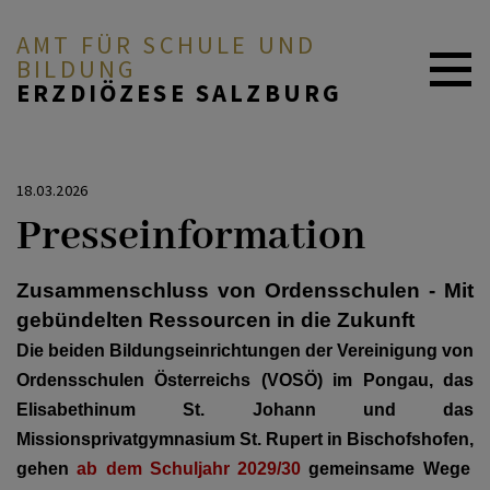
AMT FÜR SCHULE UND
BILDUNG
ERZDIÖZESE SALZBURG
Aktuelles
18.03.2026
Offene Stellen
Presseinformation
Wir über uns
Zusammenschluss von Ordensschulen - Mit
gebündelten Ressourcen in die Zukunft
Religionsunterricht
Die beiden Bildungseinrichtungen der Vereinigung von
Ordensschulen Österreichs (VOSÖ) im Pongau,
das
Katholische Privatschulen
Elisabethinum St. Johann und das
in der EDS
Missionsprivatgymnasium St. Rupert in Bischofshofen,
gehen
ab dem Schuljahr 2029/30
gemeinsame Wege