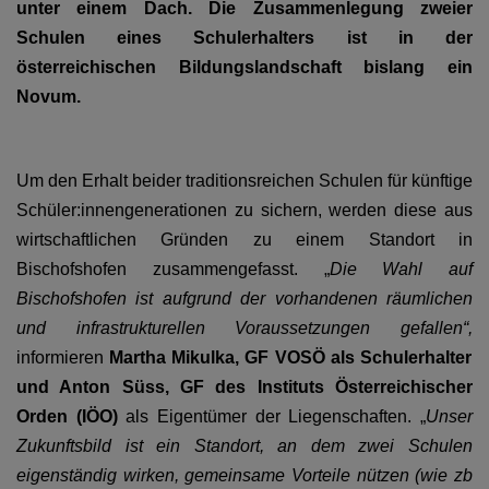
unter einem Dach. Die Zusammenlegung zweier
Schulpastorales Angebot
Schulen eines Schulerhalters ist in der
österreichischen Bildungslandschaft bislang ein
Kindergarten
Novum.
Vernetzt: Zeitschrift der
Religionslehrerinnen und
Um den Erhalt beider traditionsreichen Schulen für künftige
Religionslehrer
Schüler:innengenerationen zu sichern, werden diese aus
wirtschaftlichen Gründen zu einem Standort in
Bischofshofen zusammengefasst. „
Die Wahl auf
Bischofshofen ist aufgrund der vorhandenen räumlichen
und infrastrukturellen Voraussetzungen gefallen“,
informieren
Martha Mikulka, GF VOSÖ als Schulerhalter
und Anton Süss, GF des Instituts Österreichischer
Orden (IÖO)
als Eigentümer der Liegenschaften.
„
Unser
Zukunftsbild ist ein Standort, an dem zwei Schulen
eigenständig wirken, gemeinsame Vorteile nützen (wie zb