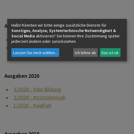
Ausgaben 2021
Hallo! Könnten wir bitte einige zusätzliche Dienste für
Sonstiges, Analyse, Systemtechnische Notwendigkeit &
Social Media
aktivieren? Sie können Ihre Zustimmung später
2/2021 - #wie feiern wir?
jederzeit ändern oder zurückziehen.
1/2021 - #Solidarität
Lassen Sie mich wählen
...
Ich lehne ab
Das ist ok
Ausgaben 2020
3/2020 - #die Bildung
2/2020 - #trotzdemnah
1/2020 - #vielfalt
Ausgaben 2019