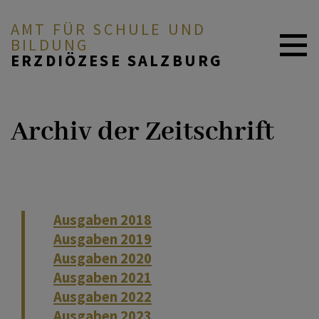
AMT FÜR SCHULE UND
BILDUNG
ERZDIÖZESE SALZBURG
Aktuelles
ZURÜCK
Archiv der Zeitschrift
Offene Stellen
Aktuelle Ausgabe
Wir über uns
Vollständige Artikel
Ausgaben 2018
Religionsunterricht
Archiv
Ausgaben 2019
Ausgaben 2020
Katholische Privatschulen
Ausgaben 2021
in der EDS
Ausgaben 2022
Ausgaben 2023