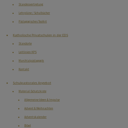
Schulpastorales Angebot
Standesvertretung
Lehrpläne / Schulbücher
Kindergarten
Pädagogisches Toolkit
Katholische Privatschulen in der EDS
Vernetzt: Zeitschrift der
Religionslehrerinnen und
Standorte
Religionslehrer
Leitlinien KPS
Marchtalpädagogik
Kontakt
Schulpastorales Angebot
Material-Schatzkiste
Allgemeine Ideen & Impulse
Advent & Weihnachten
Adventskalender
Bibel