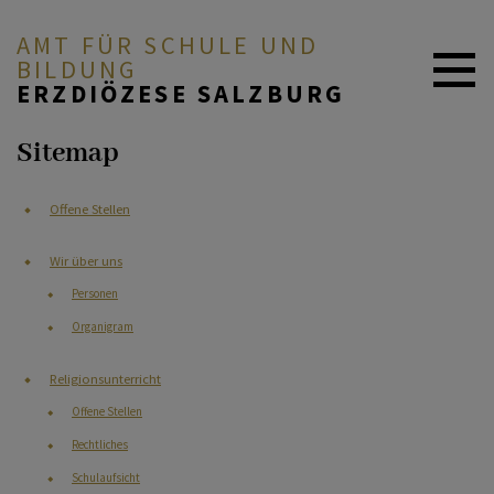
AMT FÜR SCHULE UND
BILDUNG
ERZDIÖZESE SALZBURG
Sitemap
Aktuelles
Offene Stellen
Offene Stellen
Wir über uns
Wir über uns
Personen
Organigram
Religionsunterricht
Religionsunterricht
Katholische Privatschulen
Offene Stellen
in der EDS
Rechtliches
Schulaufsicht