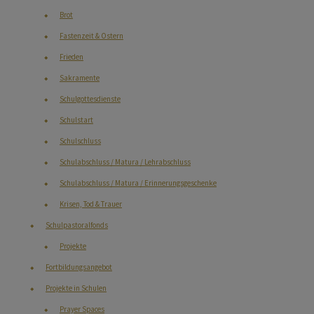
Brot
Fastenzeit & Ostern
Frieden
Sakramente
Schulgottesdienste
Schulstart
Schulschluss
Schulabschluss / Matura / Lehrabschluss
Schulabschluss / Matura / Erinnerungsgeschenke
Krisen, Tod & Trauer
Schulpastoralfonds
Projekte
Fortbildungsangebot
Projekte in Schulen
Prayer Spaces