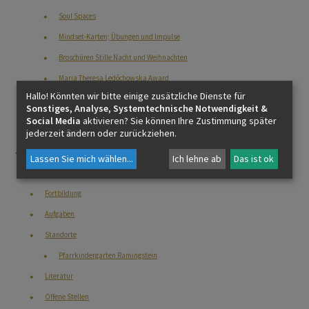
Soul Spaces
Mindset-Karten; Übungen und Impulse
Broschüren Stille Nacht und Weihnachten
Maria Theresa Ledóchowska Award
Hallo! Könnten wir bitte einige zusätzliche Dienste für
Krisen, Tod und Trauer in der Schule
Sonstiges, Analyse, Systemtechnische Notwendigkeit &
Social Media
aktivieren? Sie können Ihre Zustimmung später
Kontakt
jederzeit ändern oder zurückziehen.
Kindergarten
Lassen Sie mich wählen
...
Ich lehne ab
Das ist ok
Leitbild
Fortbildung
Aufgaben
Standorte
Pfarrkindergarten Ramingstein
Literatur
Offene Stellen