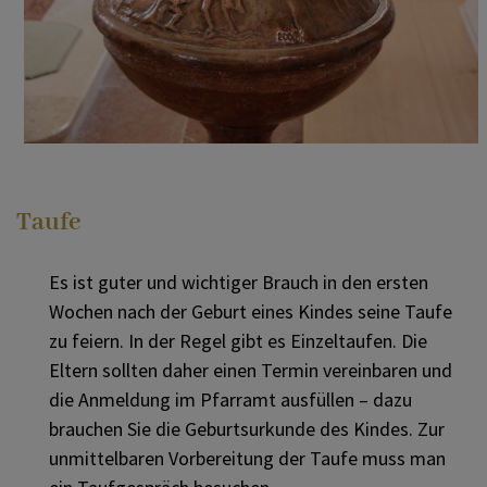
... Begleitung in Krankheit und Alter
UNSERE PFARRE KRISPL
... Begleitung bei einem Sterbefall
KONTAKT
Taufe
... ein Gespräch oder eine Beichte
PV TENNENGAU MITTE
Es ist guter und wichtiger Brauch in den ersten
Wochen nach der Geburt eines Kindes seine Taufe
... mich im Glauben vertiefen
zu feiern. In der Regel gibt es Einzeltaufen. Die
Eltern sollten daher einen Termin vereinbaren und
die Anmeldung im Pfarramt ausfüllen – dazu
...einen neuen Weg mit Gott -
brauchen Sie die Geburtsurkunde des Kindes. Zur
Berufung und Weihe
unmittelbaren Vorbereitung der Taufe muss man