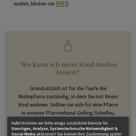
HIER
wollen, klicken sie
Wo kann ich mein Kind taufen
lassen?
Grundsätzlich ist für die Taufe die
Wohnpfarre zuständig, in dem Sie mit Ihrem
Kind wohnen. Sollten sie sich für eine Pfarre
in unseren Pfarrverband Golling/Scheffau,
Kuchl, St. Koloman, Bad Vigaun, Adnet oder
Hallo! Könnten wir bitte einige zusätzliche Dienste für
Krispl entscheiden und in einer anderen
Sonstiges, Analyse, Systemtechnische Notwendigkeit &
Social Media
aktivieren? Sie können Ihre Zustimmung später