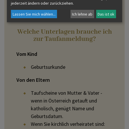
Pfarre wohnen, kontaktieren Sie uns bitte.
jederzeit ändern oder zurückziehen.
Sie benötigen keine Tauferlaubnis von ihrer
Lassen Sie mich wählen
...
Ich lehne ab
Das ist ok
Wohnpfarre.
Welche Unterlagen brauche ich
zur Taufanmeldung?
Vom Kind
Geburtsurkunde
Von den Eltern
Taufscheine von Mutter & Vater -
wenn in Österreich getauft und
katholisch, genügt Name und
Geburtsdatum.
Wenn Sie kirchlich verheiratet sind: