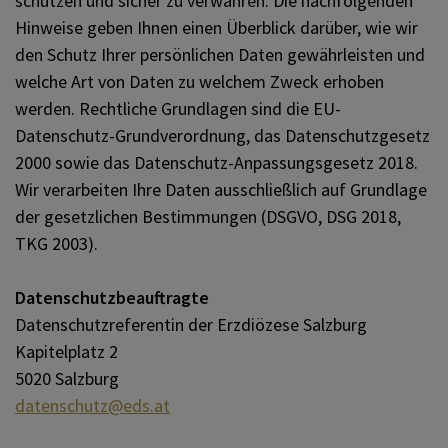
schützen und sicher zu verwahren. Die nachfolgenden
Hinweise geben Ihnen einen Überblick darüber, wie wir
KIRCHEN / PFARRHOF /
den Schutz Ihrer persönlichen Daten gewährleisten und
PFARRHEIM
welche Art von Daten zu welchem Zweck erhoben
werden. Rechtliche Grundlagen sind die EU-
Datenschutz-Grundverordnung, das Datenschutzgesetz
KONTAKT
2000 sowie das Datenschutz-Anpassungsgesetz 2018.
Wir verarbeiten Ihre Daten ausschließlich auf Grundlage
der gesetzlichen Bestimmungen (DSGVO, DSG 2018,
PFARRVERBAND TENNENGAU
TKG 2003).
MITTE
Datenschutzbeauftragte
Datenschutzreferentin der Erzdiözese Salzburg
Kapitelplatz 2
5020 Salzburg
datenschutz@eds.at