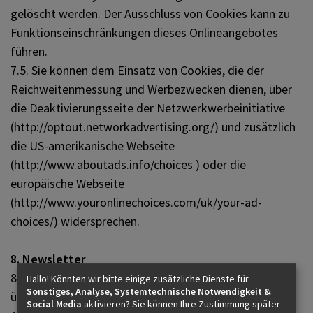
gelöscht werden. Der Ausschluss von Cookies kann zu
Funktionseinschränkungen dieses Onlineangebotes
führen.
7.5. Sie können dem Einsatz von Cookies, die der
Reichweitenmessung und Werbezwecken dienen, über
die Deaktivierungsseite der Netzwerkwerbeinitiative
(http://optout.networkadvertising.org/) und zusätzlich
die US-amerikanische Webseite
(http://www.aboutads.info/choices ) oder die
europäische Webseite
(http://www.youronlinechoices.com/uk/your-ad-
choices/) widersprechen.
8. Newsletter
8.1. Mit den nachfolgenden Hinweisen klären wir Sie
Hallo! Könnten wir bitte einige zusätzliche Dienste für
Sonstiges, Analyse, Systemtechnische Notwendigkeit &
über die Inhalte unseres Newsletters sowie das
Social Media
aktivieren? Sie können Ihre Zustimmung später