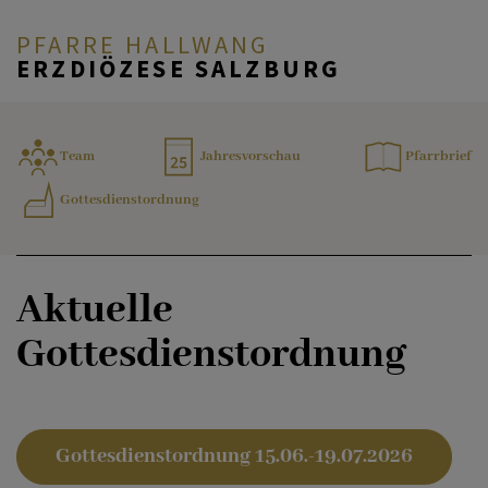
PFARRE HALLWANG
ERZDIÖZESE SALZBURG
ZURÜCK
AKTUELLES
Team
Jahresvorschau
Pfarrbrief
Gottesdienstordnung
Neuigkeiten
PFARRE & TEAM
Fotogalerien
Aktuelle
GLAUBE & FEIERN
Gottesdienstordnung
Pfarrbriefe
MENSCHEN & ANGEBOTE
Gottesdienstordnung 15.06.-19.07.2026
Gottesdienstordnung und
KONTAKT