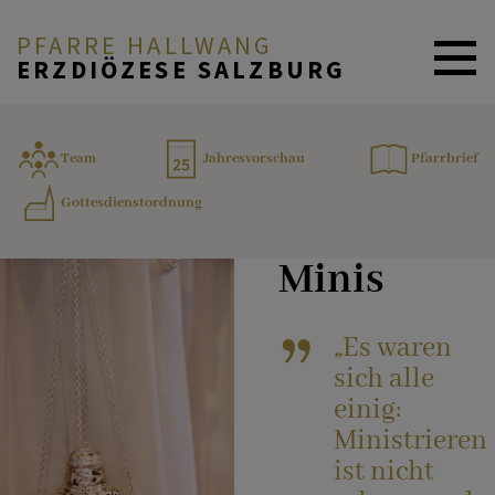
PFARRE HALLWANG
ERZDIÖZESE SALZBURG
ZURÜCK
AKTUELLES
Team
Jahresvorschau
Pfarrbrief
Gottesdienstordnung
Minis
PFARRE & TEAM
Minis
Jugend
GLAUBE & FEIERN
„
Es waren
sich alle
Familie
MENSCHEN & ANGEBOTE
einig:
Ministrieren
ist nicht
Senior:innen
KONTAKT