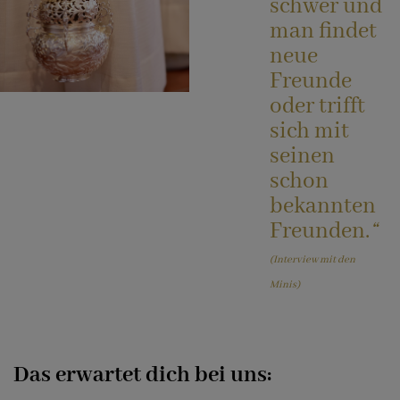
schwer und
man findet
Musik
neue
Freunde
oder trifft
Katholisches Bildungswerk
sich mit
seinen
schon
Helfende Hände
bekannten
Freunden.
“
Treffpunkt für pflegende
(Interview mit den
Angehörige
Minis)
Das erwartet dich bei uns: