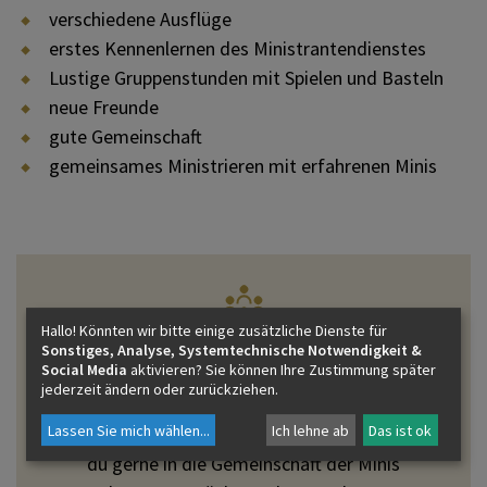
verschiedene Ausflüge
erstes Kennenlernen des Ministrantendienstes
Lustige Gruppenstunden mit Spielen und Basteln
neue Freunde
gute Gemeinschaft
gemeinsames Ministrieren mit erfahrenen Minis
Hallo! Könnten wir bitte einige zusätzliche Dienste für
Sonstiges, Analyse, Systemtechnische Notwendigkeit &
Wie kann ich mitmachen?
Social Media
aktivieren? Sie können Ihre Zustimmung später
jederzeit ändern oder zurückziehen.
Lassen Sie mich wählen
...
Ich lehne ab
Das ist ok
Wenn wir dein Interesse geweckt haben und
du gerne in die Gemeinschaft der Minis