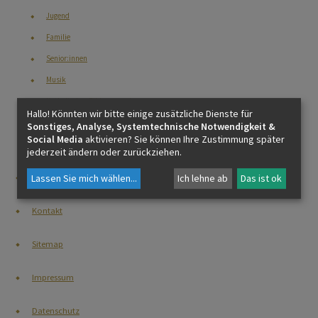
Jugend
Familie
Senior:innen
Musik
Katholisches Bildungswerk
Hallo! Könnten wir bitte einige zusätzliche Dienste für
Helfende Hände
Sonstiges, Analyse, Systemtechnische Notwendigkeit &
Social Media
aktivieren? Sie können Ihre Zustimmung später
Treffpunkt für pflegende Angehörige
jederzeit ändern oder zurückziehen.
Kalender/Gottesdienste
Lassen Sie mich wählen
...
Ich lehne ab
Das ist ok
Kontakt
Sitemap
Impressum
Datenschutz