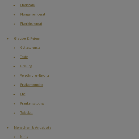
Pfarrteam
Pfarrgemeinderat
Pfarrkirchenrat
Glaube & Feiern
Gottesdienste
Taufe
Firmung
Versöhnung - Beichte
Erstkommunion
Ehe
Krankensalbung
Todesfall
Menschen & Angebote
Minis