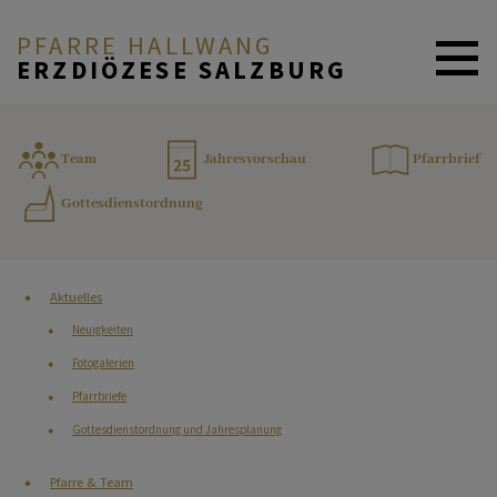
PFARRE HALLWANG
ERZDIÖZESE SALZBURG
AKTUELLES
Team
Jahresvorschau
Pfarrbrief
Gottesdienstordnung
PFARRE & TEAM
Aktuelles
GLAUBE & FEIERN
Neuigkeiten
Fotogalerien
Pfarrbriefe
MENSCHEN & ANGEBOTE
Gottesdienstordnung und Jahresplanung
Pfarre & Team
KONTAKT