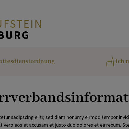
UFSTEIN
ZBURG
Pfarr- &
ottesdienstordnung
Ich m
Pfarrverbandsinformationen
Gottesdienstordnung
farrverbandsinforma
Kufstein Magazin
etur sadipscing elitr, sed diam nonumy eirmod tempor invi
Katholisches Bildungswerk
t vero eos et accusam et justo duo dolores et ea rebum. Ste