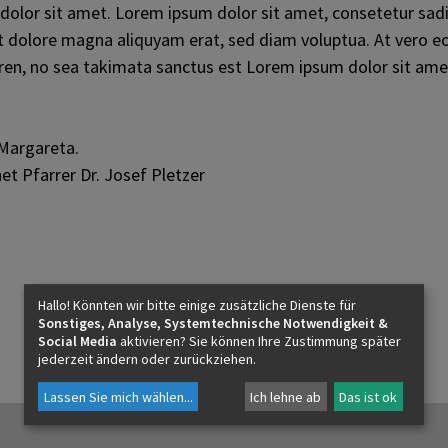
olor sit amet. Lorem ipsum dolor sit amet, consetetur sadi
t dolore magna aliquyam erat, sed diam voluptua. At vero e
Social Media
gren, no sea takimata sanctus est Lorem ipsum dolor sit ame
 Margareta.
et Pfarrer Dr. Josef Pletzer
Hallo! Könnten wir bitte einige zusätzliche Dienste für
Sonstiges, Analyse, Systemtechnische Notwendigkeit &
Social Media
aktivieren? Sie können Ihre Zustimmung später
jederzeit ändern oder zurückziehen.
Lassen Sie mich wählen
...
Ich lehne ab
Das ist ok