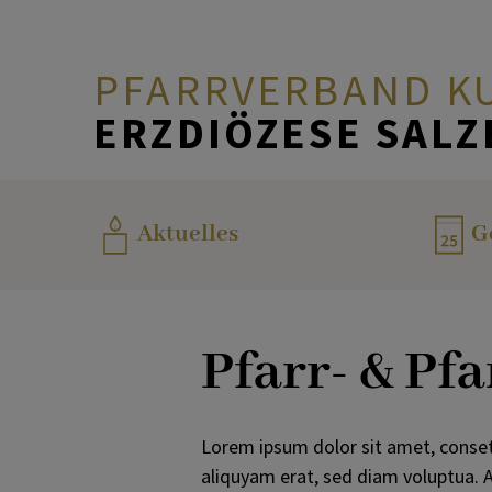
PFARRVERBAND K
ERZDIÖZESE SAL
AKTUELLES
Taufe
Priester
Pfarrbüros
Aktuelles
G
SAKRAMENTE
Erstkommunion
Pastoralassistenz
Seelsorge
Pfarr- & P
INFORMATION &
Firmung
Pfarrverbandsrat
Hilfe & Unterstützung
BILDUNG
Beichte
Lorem ipsum dolor sit amet, conset
TEAM
aliquyam erat, sed diam voluptua. A