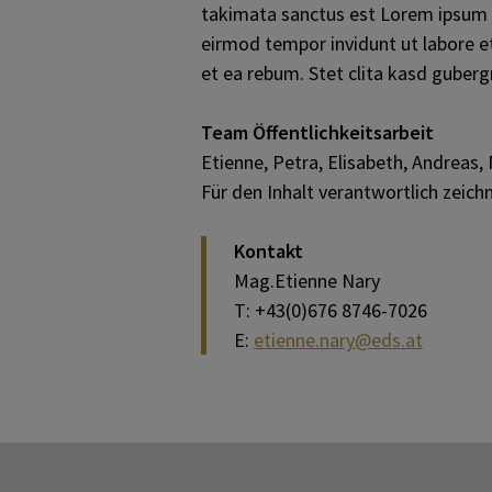
takimata sanctus est Lorem ipsum d
Hochzeit
eirmod tempor invidunt ut labore e
KONTAKT
et ea rebum. Stet clita kasd guber
Begräbnis
Team Öffentlichkeitsarbeit
Etienne, Petra, Elisabeth, Andreas,
Wiedereintritt
Für den Inhalt verantwortlich zeichn
Krankensalbung
Kontakt
Mag.Etienne Nary
T: +43(0)676 8746-7026
Seelsorge im Krankenhaus
E:
etienne.nary@eds.at
Ein Gespräch