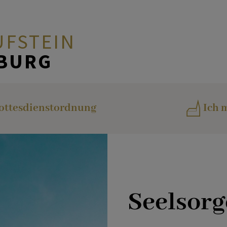
UFSTEIN
ZBURG
Taufe
ottesdienstordnung
Ich m
Erstkommunion
Firmung
Seelsor
Beichte