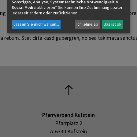
Sonstiges, Analyse, Systemtechnische Notwendigkeit &
Social Media
aktivieren? Sie können Ihre Zustimmung später
ing elitr, sed diam nonumy eirmod tempor invidunt ut labor
jederzeit ändern oder zurückziehen.
Lassen Sie mich wählen
...
Ich lehne ab
Das ist ok
ea rebum. Stet clita kasd gubergren, no sea takimata sanctu
Pfarrverband Kufstein
Pfarrplatz 2
A-6330 Kufstein