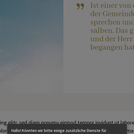
Ist einer von
Hochzeit
der Gemeinde 
sprechen und
Begräbnis
salben. Das 
und der Herr
begangen hat
Wiedereintritt
Krankensalbung
Seelsorge im Krankenhaus
Ein Gespräch
ing elitr, sed diam nonumy eirmod tempor invidunt ut labor
olores et ea rebum. Stet clita kasd gubergren, no sea takim
Hallo! Könnten wir bitte einige zusätzliche Dienste für