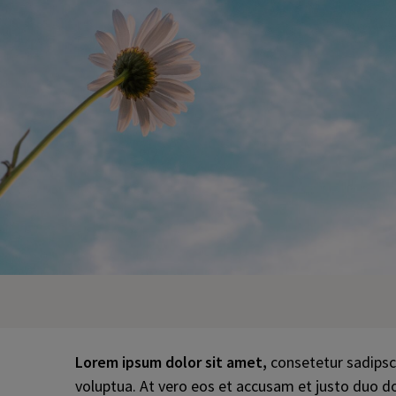
KONTAKT
Social Media
Lorem ipsum dolor sit amet,
consetetur sadipsc
voluptua. At vero eos et accusam et justo duo d