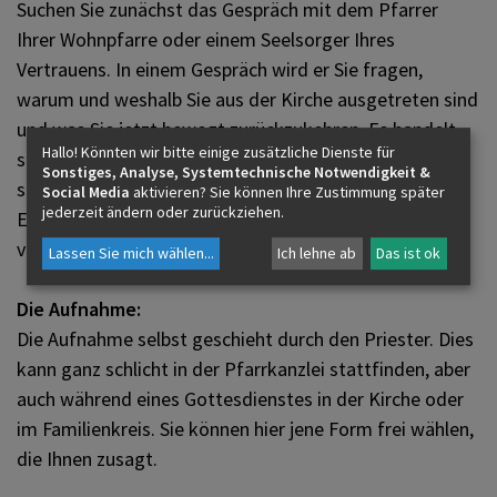
Ein Gespräch
Suchen Sie zunächst das Gespräch mit dem Pfarrer
Ihrer Wohnpfarre oder einem Seelsorger Ihres
Vertrauens. In einem Gespräch wird er Sie fragen,
warum und weshalb Sie aus der Kirche ausgetreten sind
und was Sie jetzt bewegt zurückzukehren. Es handelt
Hallo! Könnten wir bitte einige zusätzliche Dienste für
sich dabei um keine Prüfung und kein Ausfragen,
Sonstiges, Analyse, Systemtechnische Notwendigkeit &
sondern um ein ehrliches Gespräch. Niemand soll zum
Social Media
aktivieren? Sie können Ihre Zustimmung später
jederzeit ändern oder zurückziehen.
Eintritt überredet werden, aber es soll auch niemand
verwehrt werden.
Lassen Sie mich wählen
...
Ich lehne ab
Das ist ok
Die Aufnahme:
Die Aufnahme selbst geschieht durch den Priester. Dies
kann ganz schlicht in der Pfarrkanzlei stattfinden, aber
auch während eines Gottesdienstes in der Kirche oder
im Familienkreis. Sie können hier jene Form frei wählen,
die Ihnen zusagt.