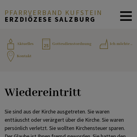
PFARRVERBAND KUFSTEIN
ERZDIÖZESE SALZBURG
ZURÜCK
AKTUELLES
Aktuelles
Gottesdienstordnung
Ich möchte ..
Kontakt
Taufe
SAKRAMENTE
Erstkommunion
INFORMATION & BILDUNG
Wiedereintritt
Firmung
TEAM
Sie sind aus der Kirche ausgetreten. Sie waren
enttäuscht oder verärgert über die Kirche. Sie waren
persönlich verletzt. Sie wollten Kirchensteuer sparen.
Beichte
KONTAKT
Der Glaube ist Ihnen fremd geworden. Sie hatten den