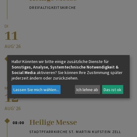
DREIFALTIGKEITSKIRCHE
DI
11
AUG' 26
Heilige Messe
08:00
Hallo! Könnten wir bitte einige zusätzliche Dienste für
Sonstiges, Analyse, Systemtechnische Notwendigkeit &
DREIFALTIGKEITSKIRCHE
Social Media
aktivieren? Sie können Ihre Zustimmung später
jederzeit ändern oder zurückziehen.
MI
Lassen Sie mich wählen
...
Ich lehne ab
Das ist ok
12
AUG' 26
Heilige Messe
08:00
STADTPFARRKIRCHE ST. MARTIN KUFSTEIN ZELL