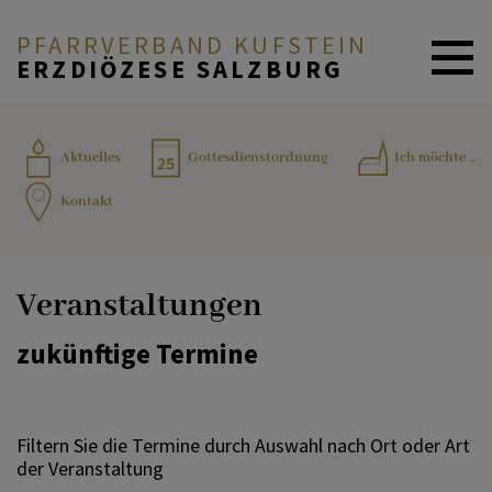
PFARRVERBAND KUFSTEIN
ERZDIÖZESE SALZBURG
AKTUELLES
Aktuelles
Gottesdienstordnung
Ich möchte ..
Kontakt
SAKRAMENTE
Veranstaltungen
INFORMATION & BILDUNG
zukünftige Termine
TEAM
Filtern Sie die Termine durch Auswahl nach Ort oder Art
der Veranstaltung
KONTAKT