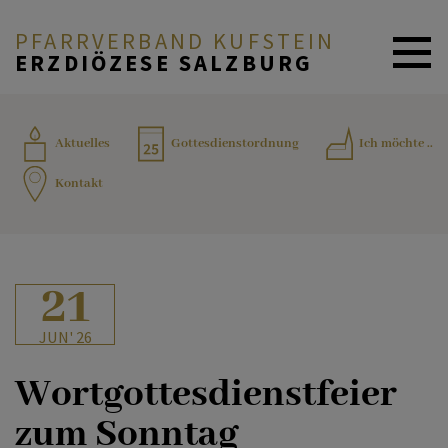
PFARRVERBAND KUFSTEIN
ERZDIÖZESE SALZBURG
AKTUELLES
Aktuelles
Gottesdienstordnung
Ich möchte ..
Kontakt
SAKRAMENTE
INFORMATION & BILDUNG
21
JUN' 26
TEAM
Wortgottesdienstfeier
zum Sonntag
KONTAKT