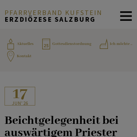
PFARRVERBAND KUFSTEIN
ERZDIÖZESE SALZBURG
AKTUELLES
Aktuelles
Gottesdienstordnung
Ich möchte ..
Kontakt
SAKRAMENTE
INFORMATION & BILDUNG
17
JUN' 26
TEAM
Beichtgelegenheit bei
auswärtigem Priester
KONTAKT