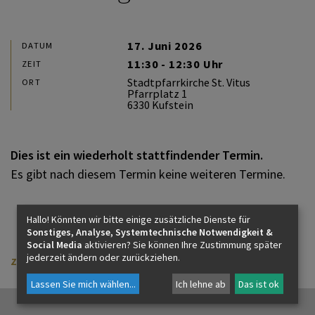
17. Juni 2026
DATUM
11:30 - 12:30 Uhr
ZEIT
Stadtpfarrkirche St. Vitus
ORT
Pfarrplatz 1
6330 Kufstein
Dies ist ein wiederholt stattfindender Termin.
Es gibt nach diesem Termin keine weiteren Termine.
Hallo! Könnten wir bitte einige zusätzliche Dienste für
Sonstiges, Analyse, Systemtechnische Notwendigkeit &
Social Media
aktivieren? Sie können Ihre Zustimmung später
jederzeit ändern oder zurückziehen.
zurück
Lassen Sie mich wählen
...
Ich lehne ab
Das ist ok