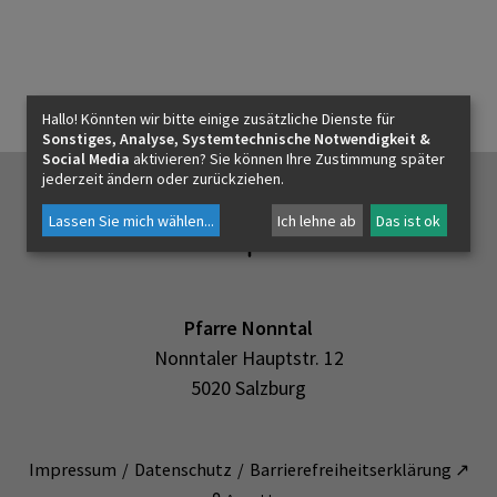
ICH MÖCHTE
INNEHALTEN
Hallo! Könnten wir bitte einige zusätzliche Dienste für
Sonstiges, Analyse, Systemtechnische Notwendigkeit &
Social Media
aktivieren? Sie können Ihre Zustimmung später
jederzeit ändern oder zurückziehen.
KONTAKT
Lassen Sie mich wählen
...
Ich lehne ab
Das ist ok
Pfarre Nonntal
Nonntaler Hauptstr. 12
5020 Salzburg
Impressum
Datenschutz
Barrierefreiheitserklärung ↗