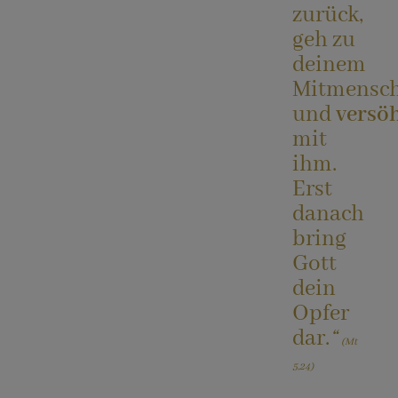
zurück,
geh zu
Krankensalbung
deinem
ICH MÖCHTE
Mitmensc
und
versö
Todesfall
INNEHALTEN
mit
ihm.
Erst
Buße-Versöhnung
KONTAKT
danach
bring
Sorge für die Seele & Hilfen
Gott
dein
Opfer
Räume für Feste und Feiern
dar.
“
(Mt
5,24)