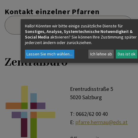
Kontakt einzelner Pfarren
Zentralbüro
Hallo! Könnten wir bitte einige zusätzliche Dienste für
Sonstiges, Analyse, Systemtechnische Notwendigkeit &
Social Media
aktivieren? Sie können Ihre Zustimmung später
jederzeit ändern oder zurückziehen.
Lassen Sie mich wählen
...
Ich lehne ab
Das ist ok
Zentralbüro
Erentrudisstraße 5
5020 Salzburg
T: 0662/62 00 40
E:
pfarre.herrnau@eds.at