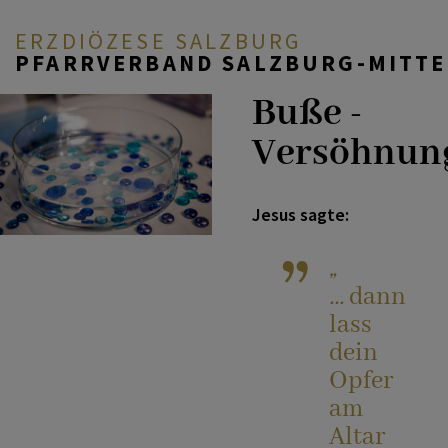
ERZDIÖZESE SALZBURG
PFARRVERBAND SALZBURG-MITTE
Buße -
ZURÜCK
AKTUELL
Versöhnun
Taufe
ÜBER UNS
Jesus sagte:
„
Erstkommunion
DURCH DAS LEBEN
...
dann
lass
Firmung
dein
MITEINANDER BETEN
Opfer
am
Heiraten
Altar
PFARRLEBEN