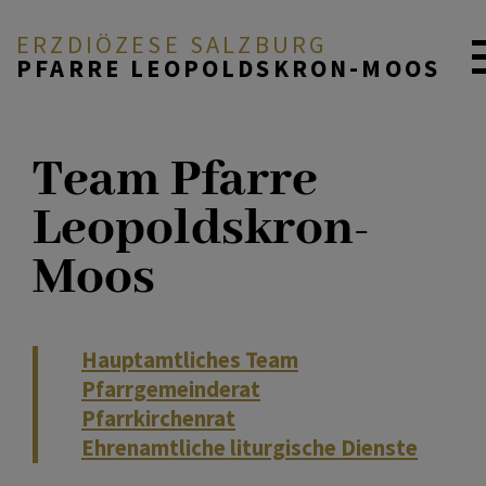
ERZDIÖZESE SALZBURG
PFARRE LEOPOLDSKRON-MOOS
ZURÜCK
AKTUELL
Team Pfarre
Leopoldskron-
Team
ÜBER UNS
Moos
Kirche & Kapelle
DURCH DAS LEBEN
Hauptamtliches Team
Pfarrgemeinderat
MITEINANDER BETEN
Pfarrkirchenrat
Ehrenamtliche liturgische Dienste
PFARRLEBEN