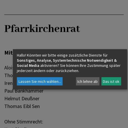
Pfarrkirchenrat
Mitglieder:
Hallo! Könnten wir bitte einige zusätzliche Dienste für
Sonstiges, Analyse, Systemtechnische Notwendigkeit &
Social Media
aktivieren? Sie können Ihre Zustimmung später
Alois Dürlinger
jederzeit ändern oder zurückziehen.
Thomas Altinger
Lassen Sie mich wählen
...
Ich lehne ab
Das ist ok
Irene Auer-Crisenaz
Paul Bankhammer
Helmut Deußner
Thomas Eibl Sen
Ohne Stimmrecht: