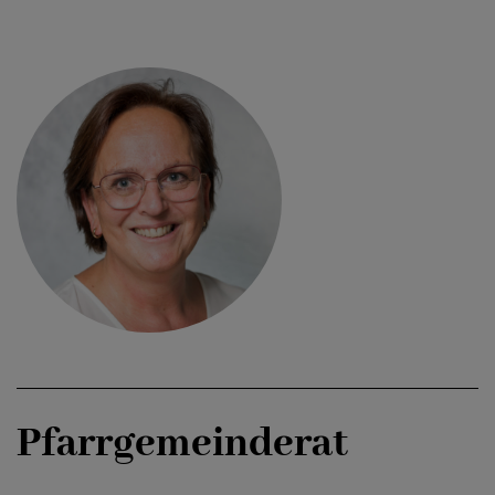
PFARRSEKRETÄRIN
Johanna
Bachinger
pfarre.leopoldskron@eds.
0662/8047-8060-10
Pfarrgemeinderat