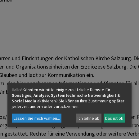
arren und Einrichtungen der Katholischen Kirche Salzburg.
en und Organisationseinheiten der Erzdiözese Salzburg. Die We
 Glauben und lädt zur Kommunikation ein.
zu den hier angebotenen Informationen und Diensten für alle
Hallo! Könnten wir bitte einige zusätzliche Dienste für
ir bitten um Verständnis.
Sonstiges, Analyse, Systemtechnische Notwendigkeit &
Social Media
aktivieren? Sie können Ihre Zustimmung später
jederzeit ändern oder zurückziehen.
gos/Marken, Designs u. ä. (im folgenden "Inhalte") bestehen
Lassen Sie mich wählen
...
Ich lehne ab
Das ist ok
rgabe, der Vervielfältigung, der Speicherung oder der Verbr
 gestattet. Rechte für eine Verwendung oder weitere Verbrei