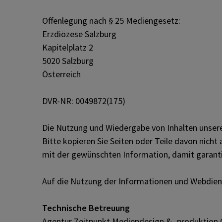
PFARRLEBEN
Krankensalbung
Musik und Chöre
Offenlegung nach § 25 Mediengesetz:
Erzdiözese Salzburg
ICH MÖCHTE
Todesfall
Bildung und Kultur
Kapitelplatz 2
5020 Salzburg
Österreich
KONTAKT
Buße-Versöhnung
Einander begegnen
DVR-NR: 0049872(175)
Sorge für die Seele & Hilfe
Ökumene
Die Nutzung und Wiedergabe von Inhalten unseres
Bitte kopieren Sie Seiten oder Teile davon nicht
Räume für Feste und Feiern
Institutionen
mit der gewünschten Information, damit garantie
Auf die Nutzung der Informationen und Webdiens
Technische Betreuung
Agentur Zeitpunkt Mediendesign & -produktion