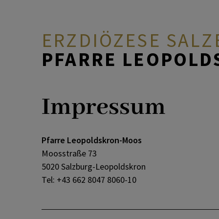
ERZDIÖZESE SAL
PFARRE LEOPOL
AKTUELL
Neuigkeiten
Team
Taufe
Aktuelle Gottesdienste
Kinder und Familie
Impressum
ÜBER UNS
Kalender
Kirche & Kapelle
Erstkommunion
Gottesdienstkalender
Jugend
Pfarre Leopoldskron-Moos
Moosstraße 73
DURCH DAS LEBEN
Fotogalerien
Firmung
Spirituelle Angebote
Frauen und Männer
5020 Salzburg-Leopoldskron
Tel: +43 662 8047 8060-10
MITEINANDER BETEN
Pfarrbriefe
Heiraten
Soziales Engagement