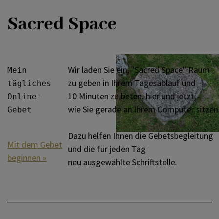
Sacred Space
Wir laden Sie ein, "Sacred Space" Raum
Mein 

zu geben in Ihrem Tagesablauf und
tägliches

10 Minuten zu beten, hier und jetzt,
Online-

wie Sie gerade an Ihrem Computer sitzen
Gebet
Dazu helfen Ihnen die Gebetsbegleitung
Mit dem Gebet
und die für jeden Tag
beginnen »
neu ausgewählte Schriftstelle.