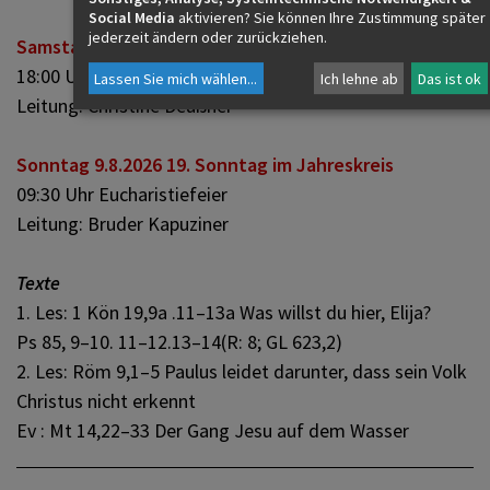
Social Media
aktivieren? Sie können Ihre Zustimmung später
jederzeit ändern oder zurückziehen.
Samstag 8.8.2026
18:00 Uhr WortGottesFeier mit Kommunion
Lassen Sie mich wählen
...
Ich lehne ab
Das ist ok
Leitung: Christine Deußner
Sonntag 9.8.2026 19. Sonntag im Jahreskreis
09:30 Uhr Eucharistiefeier
Leitung: Bruder Kapuziner
Texte
1. Les: 1 Kön 19,9a .11–13a Was willst du hier, Elija?
Ps 85, 9–10. 11–12.13–14(R: 8; GL 623,2)
2. Les: Röm 9,1–5 Paulus leidet darunter, dass sein Volk
Christus nicht erkennt
Ev : Mt 14,22–33 Der Gang Jesu auf dem Wasser