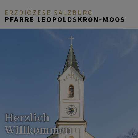
ERZDIÖZESE SALZBURG
PFARRE LEOPOLDSKRON-MOOS
AKTUELL
ÜBER UNS
DURCH DAS LEBEN
MITEINANDER BETEN
Herzlich
Willkommen
PFARRLEBEN