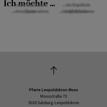
Ich möchte ...
... mein Kind taufen
... ein Begräbnis
... einen Raum mieten
lassen
... kirchlich heiraten
organisieren
Pfarre Leopoldskron-Moos
Moosstraße 73
5020 Salzburg-Leopoldskron