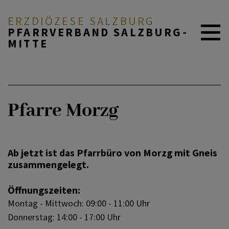
ERZDIÖZESE SALZBURG
PFARRVERBAND SALZBURG-
MITTE
ZURÜCK
AKTUELL
Pfarre Morzg
Pfarre Gneis
ÜBER UNS
Pfarre Herrnau
Ab jetzt ist das Pfarrbüro von Morzg mit Gneis
DURCH DAS LEBEN
zusammengelegt.
Pfarre Leopoldskron-Moos
Öffnungszeiten:
MITEINANDER BETEN
Montag - Mittwoch: 09:00 - 11:00 Uhr
Donnerstag: 14:00 - 17:00 Uhr