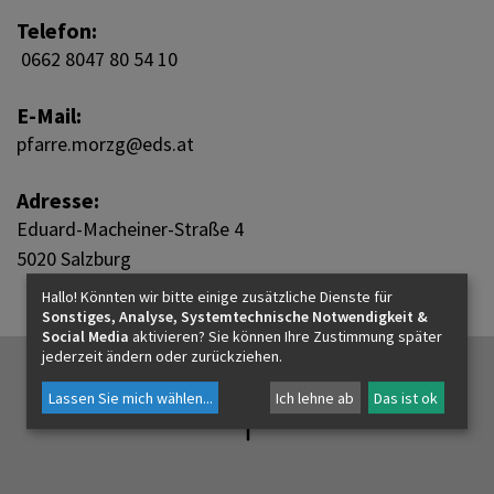
Pfarre Morzg
PFARRLEBEN
Telefon:
0662 8047 80 54 10
Pfarre Nonntal
ICH MÖCHTE
E-Mail:
pfarre.morzg@eds.at
Pfarre St. Paul
INNEHALTEN
Adresse:
Eduard-Macheiner-Straße 4
5020 Salzburg
KONTAKT
Hallo! Könnten wir bitte einige zusätzliche Dienste für
Sonstiges, Analyse, Systemtechnische Notwendigkeit &
Social Media
aktivieren? Sie können Ihre Zustimmung später
jederzeit ändern oder zurückziehen.
Lassen Sie mich wählen
...
Ich lehne ab
Das ist ok