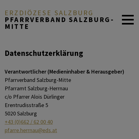
ERZDIÖZESE SALZBURG
PFARRVERBAND SALZBURG-
MITTE
AKTUELL
Datenschutzerklärung
ÜBER UNS
Verantwortlicher (Medieninhaber & Herausgeber)
Pfarrverband Salzburg-Mitte
Pfarramt Salzburg-Herrnau
DURCH DAS LEBEN
c/o Pfarrer Alois Dürlinger
Erentrudisstraße 5
5020 Salzburg
MITEINANDER BETEN
+43 (0)662 / 62 00 40
pfarre.herrnau@eds.at