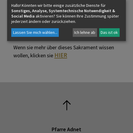
Hallo! Könnten wir bitte einige zusätzliche Dienste für
Krankensalbung. Bitte verständigen sie rechtzeitig
Sonstiges, Analyse, Systemtechnische Notwendigkeit &
den Priester:
Social Media
aktivieren? Sie können Ihre Zustimmung später
jederzeit ändern oder zurückziehen.
Kontakt
(Pfarrer)
Lassen Sie mich wählen
...
Ich lehne ab
Das ist ok
Wenn sie mehr über dieses Sakrament wissen
HIER
wollen, klicken sie
Pfarre Adnet