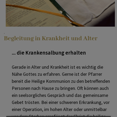
... Begleitung in Krankheit und
UNSERE PFARRE ADNET
Alter
.
Begleitung in Krankheit und Alter
KONTAKT
... Begleitung bei einem Sterbefall
... die Krankensalbung erhalten
PV TENNENGAU MITTE
... ein Gespräch oder eine Beichte
Gerade in Alter und Krankheit ist es wichtig die
Nähe Gottes zu erfahren. Gerne ist der Pfarrer
bereit die Heilige Kommunion zu den betreffenden
... mich im Glauben vertiefen
Personen nach Hause zu bringen. Oft können auch
ein seelsorgliches Gespräch und das gemeinsame
Gebet trösten. Bei einer schweren Erkrankung, vor
...einen neuen Weg mit Gott -
einer Operation, im hohen Alter oder unmittelbar
Berufung und Weihe
vor dem Sterben empfängt der Christ die heilige