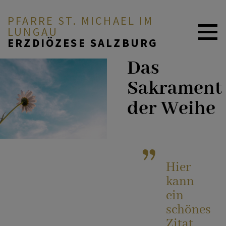
PFARRE ST. MICHAEL IM
LUNGAU
ERZDIÖZESE SALZBURG
Das
ZURÜCK
AUS DEM PFARRLEBEN
Sakrament
der Weihe
Taufe
UNSERE PFARRE
Eucharistie
KIRCHEN
Hier
kann
Firmung
ein
GLAUBE & FEIERN
schönes
Zitat