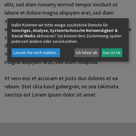
elitr, sed diam nonumy eirmod tempor invidunt ut
labore et dolore magna aliquyam erat, sed diam
voluptua. At vero eos et accusam et justo duo dolores
Hallo! Könnten wir bitte einige zusätzliche Dienste für
et ea rebum. Stet clita kasd gubergren, no sea takimata
Sonstiges, Analyse, Systemtechnische Notwendigkeit &
Social Media
aktivieren? Sie können Ihre Zustimmung später
sanctus est Lorem ipsum dolor sit amet. Lorem ipsum
jederzeit ändern oder zurückziehen.
dolor sit amet, consetetur sadipscing elitr, sed diam
Lassen Sie mich wählen
...
Ich lehne ab
Das ist ok
nonumy eirmod tempor invidunt ut labore et dolore
magna aliquyam erat, sed diam voluptua.
At vero eos et accusam et justo duo dolores et ea
rebum. Stet clita kasd gubergren, no sea takimata
sanctus est Lorem ipsum dolor sit amet.