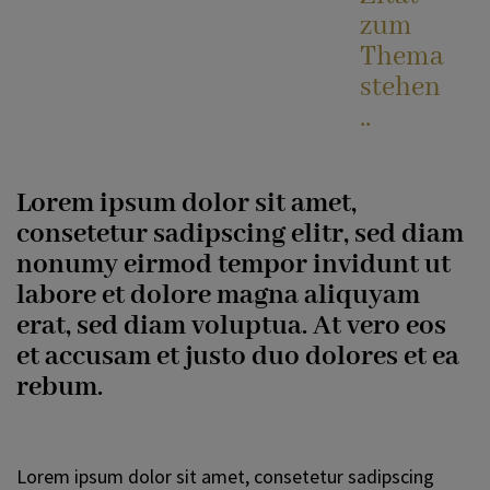
Hochzeit & Ehe
JUNGSCHAR
zum
Thema
stehen
Beichte
KATHOLISCHES BILDUNGSWERK
..
(KBW)
Weihe
Lorem ipsum dolor sit amet,
LINKS
consetetur sadipscing elitr, sed diam
Krankensalbung
nonumy eirmod tempor invidunt ut
labore et dolore magna aliquyam
KONTAKT
erat, sed diam voluptua. At vero eos
Begräbnis & Verabschiedung
et accusam et justo duo dolores et ea
rebum.
AKTUELLES
Lorem ipsum dolor sit amet, consetetur sadipscing