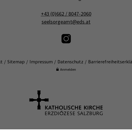
+43 (0)662 / 8047-2060
seelsorgeamt@eds.at
kt
Sitemap
Impressum
Datenschutz
Barrierefreiheitserkl
Anmelden