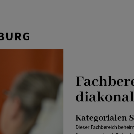
ZBURG
Alle Fachbereiche
Fachbere
Beraten und Begleiten
diakona
Gemeinde und Innovation
Kategorialen 
Glauben und Feiern
Dieser Fachbereich beheim