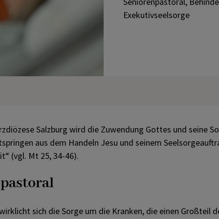
Seniorenpastoral, Behind
Junge Kirche
Exekutivseelsorge
Kirchenmusik
Sozial-diakonale
Verantwortung
Weltkirche
 Erzdiözese Salzburg wird die Zuwendung Gottes und seine S
tspringen aus dem Handeln Jesu und seinem Seelsorgeauftrag 
“ (vgl. Mt 25, 34-46).
pastoral
irklicht sich die Sorge um die Kranken, die einen Großteil 