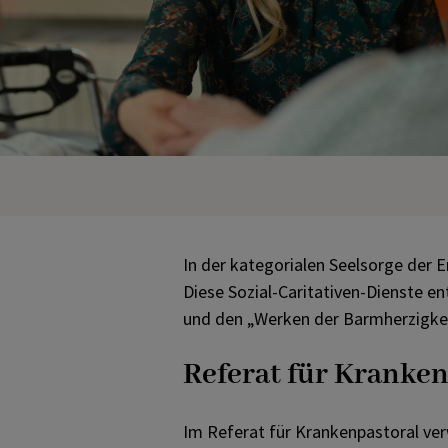
PROJEKTE
TheoTag Salzburg
MITARBEITENDE
MATERIALIEN &
DOWNLOADS
KONTAKT – DIE
In der kategorialen Seelsorge der
ZEITSCHRIFT
Diese Sozial-Caritativen-Dienste en
und den „Werken der Barmherzigkeit
AKTUELLES
Referat für Kranken
KONTAKT
Im Referat für Krankenpastoral verw