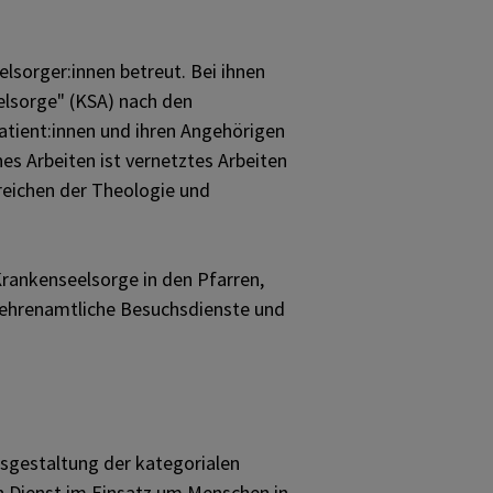
sorger:innen betreut. Bei ihnen
eelsorge" (KSA) nach den
atient:innen und ihren Angehörigen
s Arbeiten ist vernetztes Arbeiten
reichen der Theologie und
Krankenseelsorge in den Pfarren,
r ehrenamtliche Besuchsdienste und
usgestaltung der kategorialen
hen Dienst im Einsatz um Menschen in