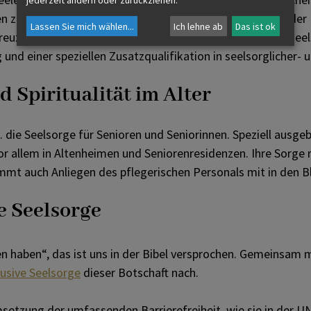
jederzeit ändern oder zurückziehen.
zur Seite zu stehen. Seit 2007 ist die Notfallseelsorge der
Lassen Sie mich wählen
...
Ich lehne ab
Das ist ok
reuzes des Landesverbandes Salzburg integriert. Notfallseel
 und einer speziellen Zusatzqualifikation in seelsorglicher- 
d Spiritualität im Alter
a. die Seelsorge für Senioren und Seniorinnen. Speziell ausg
or allem in Altenheimen und Seniorenresidenzen. Ihre Sorge r
mt auch Anliegen des pflegerischen Personals mit in den Bl
e Seelsorge
en haben“, das ist uns in der Bibel versprochen. Gemeinsa
lusive Seelsorge
dieser Botschaft nach.
setzung der umfassenden Barrierefreiheit, wie sie in der U