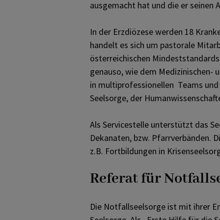
ausgemacht hat und die er seinen A
In der Erzdiözese werden 18 Krank
handelt es sich um pastorale Mitarb
österreichischen Mindeststandards 
genauso, wie dem Medizinischen- un
in multiprofessionellen Teams und 
Seelsorge, der Humanwissenschaften
Als Servicestelle unterstützt das 
Dekanaten, bzw. Pfarrverbänden. D
z.B. Fortbildungen in Krisenseelsor
Referat für Notfalls
Die Notfallseelsorge ist mit ihrer 
Seelsorge. Als „Erste Hilfe für die