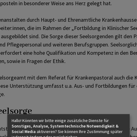
posteln in besonderer Weise ans Herz gelegt hat.
enanstalten durch Haupt- und Ehrenamtliche Krankenhausseel
eiter:innen, die im Rahmen der „Fortbildung in Klinischer S
ausgebildet sind. Die Sorge dieser Seelsorgenden gilt den P
d Pflegepersonal und weiteren Berufsgruppen. Seelsorgliche
erfordert eine hohe Qualifikation und Kompetenz in den Be
, sowie in Fragen der Ethik.
Seelsorgeamt mit dem Referat für Krankenpastoral auch die 
iese Unterstützung umfasst u.a. Aus- und Fortbildungen fü
ge.
eelsorge
Hallo! Könnten wir bitte einige zusätzliche Dienste für
Sonstiges, Analyse, Systemtechnische Notwendigkeit &
Entstehung am Beginn der 2000er Jahre eine relative junge A
Social Media
aktivieren? Sie können Ihre Zustimmung später
 Seele“ sind speziell ausgebildete Hauptamtliche im kirchlic