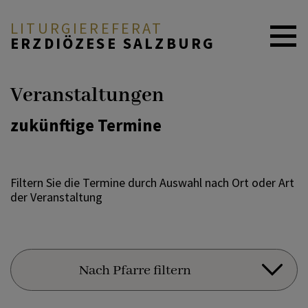
LITURGIEREFERAT
ERZDIÖZESE SALZBURG
ZUM SEELSORGEAMT ↗
Veranstaltungen
zukünftige Termine
WAS IST LITURGIE?
Filtern Sie die Termine durch Auswahl nach Ort oder Art
SAKRAMENTE
der Veranstaltung
GOTTESDIENST GESTALTEN
Nach Pfarre filtern
LITURGISCHE BILDUNG