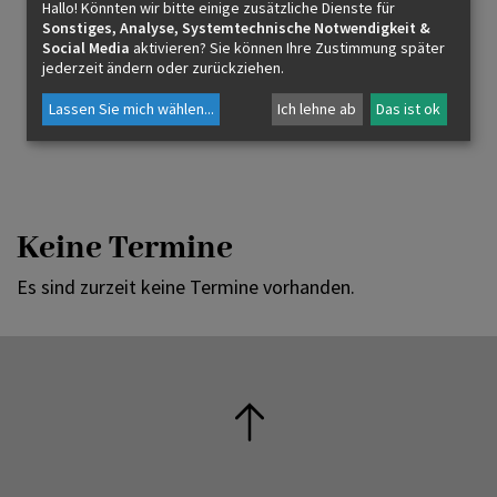
Hallo! Könnten wir bitte einige zusätzliche Dienste für
31
01
02
03
04
05
06
Sonstiges, Analyse, Systemtechnische Notwendigkeit &
Social Media
aktivieren? Sie können Ihre Zustimmung später
jederzeit ändern oder zurückziehen.
HEUTE
ZUKÜNFTIGE TERMINE
Lassen Sie mich wählen
...
Ich lehne ab
Das ist ok
Keine Termine
Es sind zurzeit keine Termine vorhanden.