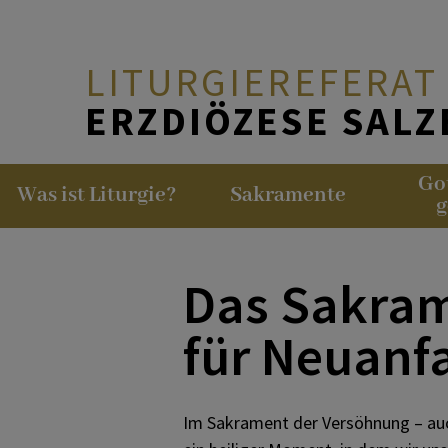
LITURGIEREFERAT
ERZDIÖZESE SAL
Go
Was ist Liturgie?
ZUM SEELSORGEAMT ↗
Sakramente
Übersicht: Liturgische Bildun
g
WAS IST LITURGIE?
Liturgische Ausbildungen
Das Sakram
SAKRAMENTE
Liturgische Weiterbildungen
für Neuanf
GOTTESDIENST GESTALTE
Im Sakrament der Versöhnung – auc