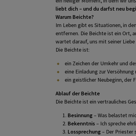
ein heiliger Moment, in dem wir u
LITURGISCHE
liebt dich – und du darfst neu beg
BILDUNG
Warum Beichte?
Im Leben gibt es Situationen, in d
entfernen. Die Beichte ist ein Ort,
MATERIALIEN & BEHELFE
wartet darauf, uns mit seiner Liebe
Die Beichte ist:
LITURGISCHER KALENDER
ein Zeichen der Umkehr und des
eine Einladung zur Versöhnung 
WEITERFÜHRENDE LINKS
ein geistlicher Neubeginn, der 
Ablauf der Beichte
AKTUELLES
Die Beichte ist ein vertrauliches G
Besinnung
– Was belastet mi
KONTAKT
Bekenntnis
– Ich spreche ehr
Lossprechung
– Der Priester 