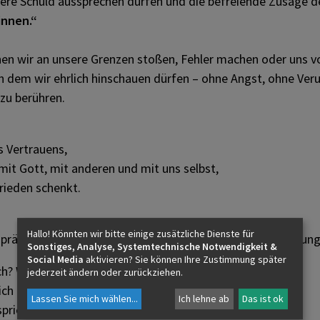
nsere Schuld aussprechen dürfen und die befreiende Zusage
Ablauf und Symbole in der
Bußsakrament | Beichte
innen.“
Tauffeier
enen wir an unsere Grenzen stoßen, Fehler machen oder uns
Ehesakrament
Handelnde Personen und
 an dem wir ehrlich hinschauen dürfen – ohne Angst, ohne Ver
Mitfeiernde
 zu berühren.
Weihesakrament
Formen der Tauffeier
 Vertrauens,
Krankensalbung
mit Gott, mit anderen und mit uns selbst,
Frieden schenkt.
Vorbereitung und persönliche
Beiträge
Hallo! Könnten wir bitte einige zusätzliche Dienste für
espräch mit einem Priester, der im Namen Jesu die Vergebung
Sonstiges, Analyse, Systemtechnische Notwendigkeit &
Tipps, Checklisten &
Social Media
aktivieren? Sie können Ihre Zustimmung später
ch? Wo wünsche ich mir Veränderung?
jederzeit ändern oder zurückziehen.
Materialien
lich aus, was mich bewegt.
Lassen Sie mich wählen
...
Ich lehne ab
Das ist ok
spricht die Worte der Vergebung.