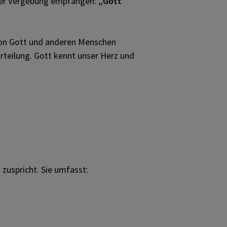
 der Vergebung empfangen:
„Gott
 von Gott und anderen Menschen
urteilung. Gott kennt unser Herz und
 zuspricht. Sie umfasst: