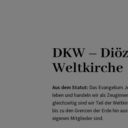
Velasco (Bolivien)
Kroatisch-sprachige Gemeind
Orientalischer Ritus
NETZWERK LAUDATO
SI
Dokumente und Videos
Philippinische
Sonntag der Völker
Gottesdienstgemeinde
DKW – Diöz
Polnisch-sprachige
Gottesdienste
Weltkirche
Portugiesisch-sprachige
Gottesdienste
Aus dem Statut:
Das Evangelium Jes
leben und handeln wir als Zeuginnen
gleichzeitig sind wir Teil der Welt
Spanisch-sprachige Gemeind
bis zu den Grenzen der Erde hin ausw
eigenen Mitglieder sind.
Ungarisch-sprachige Gemein