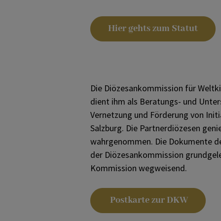
Malagasy-sprachige
Hier gehts zum Statut
Gottesdienste
Die Diözesankommission für Weltkir
dient ihm als Beratungs- und Unter
Vernetzung und Förderung von Initi
Salzburg. Die Partnerdiözesen geni
wahrgenommen. Die Dokumente des I
der Diözesankommission grundgelegt
Kommission wegweisend.
Postkarte zur DKW