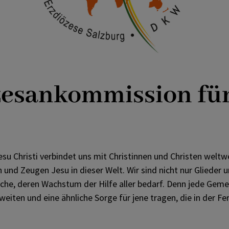
e
Missionare & Missionarinnen
Rechenschaftsbericht
esankommission fü
u Christi verbindet uns mit Christinnen und Christen weltw
 und Zeugen Jesu in dieser Welt. Wir sind nicht nur Glieder 
kirche, deren Wachstum der Hilfe aller bedarf. Denn jede Ge
e
eiten und eine ähnliche Sorge für jene tragen, die in der Fern
de