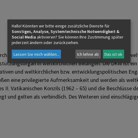
Hallo! Könnten wir bitte einige zusätzliche Dienste für
Sonstiges, Analyse, Systemtechnische Notwendigkeit &
Social Media
aktivieren? Sie können Ihre Zustimmung später
jederzeit ändern oder zurückziehen.
Lassen Sie mich wählen
...
Ich lehne ab
Das ist ok
che (DKW) berät den Erzbischof von Salzburg in dessen welt
stützungsorgan in weltkirchlichen Belangen. Die DKW ist ei
ativen und weltkirchlichen bzw. entwicklungspolitischen En
eßen eine privilegierte Aufmerksamkeit und werden als welt
I. Vatikanischen Konzils (1962 – 65) und die Beschlüsse d
 und gelten als verbindlich. Des Weiteren sind einschlägig