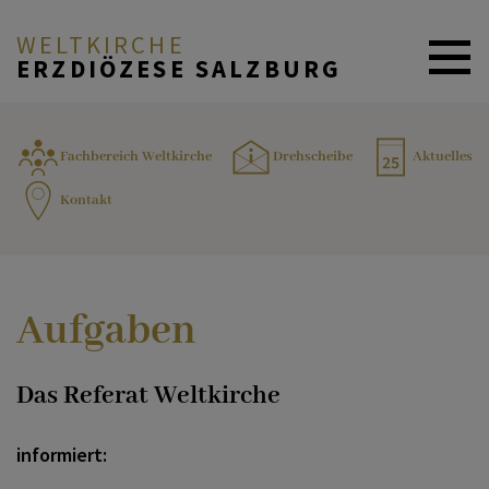
WELTKIRCHE
ERZDIÖZESE SALZBURG
ZURÜCK
REFERAT WELTKIRCHE
Fachbereich Weltkirche
Drehscheibe
Aktuelles
Kontakt
Aufgaben
DKW
Aktuelles
PARTNERDIÖZESEN
Aufgaben
Angebote
Das Referat Weltkirche
ANDERSSPRACHIGE
SEELSORGE
informiert:
Drehscheibe (Newsletter)