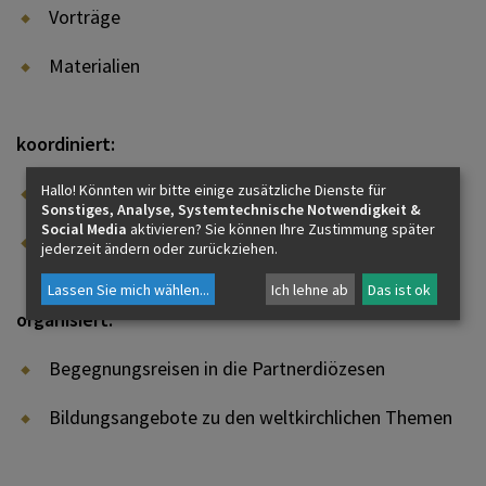
Vorträge
Materialien
koordiniert:
die Diözesane Kommission für Weltkirche (DKW)
Hallo! Könnten wir bitte einige zusätzliche Dienste für
Sonstiges, Analyse, Systemtechnische Notwendigkeit &
Social Media
aktivieren? Sie können Ihre Zustimmung später
arbeitet der Kommission zu
jederzeit ändern oder zurückziehen.
Lassen Sie mich wählen
...
Ich lehne ab
Das ist ok
organisiert:
Begegnungsreisen in die Partnerdiözesen
Bildungsangebote zu den weltkirchlichen Themen