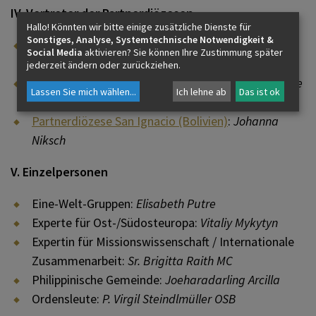
IV. Vertreter der Partnerdiözesen
Hallo! Könnten wir bitte einige zusätzliche Dienste für
Sonstiges, Analyse, Systemtechnische Notwendigkeit &
Partnerdiözese Bokungu-Ikela (D.R. Kongo)
:
P.
Social Media
aktivieren? Sie können Ihre Zustimmung später
Manfred Oßner MSC
jederzeit ändern oder zurückziehen.
Partnerdiözese Daegu (Südkorea)
:
Thomas Dongjae
Lassen Sie mich wählen
...
Ich lehne ab
Das ist ok
Lee
Partnerdiözese San Ignacio (Bolivien)
:
Johanna
Niksch
V. Einzelpersonen
Eine-Welt-Gruppen:
Elisabeth Putre
Experte für Ost-/Südosteuropa:
Vitaliy Mykytyn
Expertin für Missionswissenschaft / Internationale
Zusammenarbeit:
Sr. Brigitta Raith MC
Philippinische Gemeinde:
Joeharadarling Arcilla
Ordensleute:
P. Virgil Steindlmüller OSB