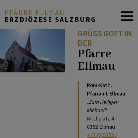
PFARRE ELLMAU
ERZDIÖZESE SALZBURG
GRÜSS GOTT IN D
KONTAKT
ER
Pfarre
Ellmau
NEUIGKEITEN
Röm-Kath.
GOTTESDIENSTORDNUNG
Pfarramt Ellmau
„Zum Heiligen
Michael“
KIRCHE UND KAPELLEN
Kirchplatz 4
6352 Ellmau
+43 (0)5358 /
PFARRZENTRUM