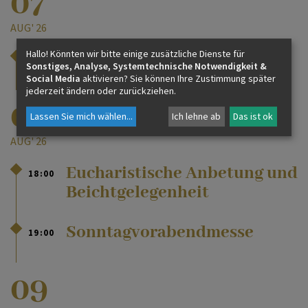
07
AUG' 26
Hallo! Könnten wir bitte einige zusätzliche Dienste für
Hl. Messe in der Pfarrkirche
19:00
Sonstiges, Analyse, Systemtechnische Notwendigkeit &
Social Media
aktivieren? Sie können Ihre Zustimmung später
jederzeit ändern oder zurückziehen.
08
Lassen Sie mich wählen
...
Ich lehne ab
Das ist ok
AUG' 26
Eucharistische Anbetung und
18:00
Beichtgelegenheit
Sonntagvorabendmesse
19:00
09