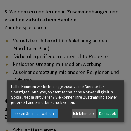
3. Wir denken und lernen in Zusammenhängen und
erziehen zu kritischem Handeln
Zum Beispiel durch:
Vernetzten Unterricht (in Anlehnung an den
Marchtaler Plan)
fächerübergreifenden Unterricht / Projekte
kritischen Umgang mit Medien/Werbung
Auseinandersetzung mit anderen Religionen und
Kulturen
Hallo! Könnten wir bitte einige zusätzliche Dienste für
Sonstiges, Analyse, Systemtechnische Notwendigkeit &
Social Media
aktivieren? Sie können Ihre Zustimmung später
4. Wir fördern die Auseinandersetzung mit Werten
jederzeit ändern oder zurückziehen.
und die Hinführung zum Glauben
Lassen Sie mich wählen
...
Ich lehne ab
Das ist ok
Zum Beispiel durch:
Schulgottesdienste