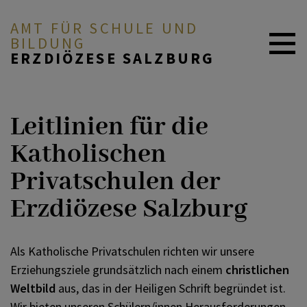
AMT FÜR SCHULE UND
BILDUNG
ERZDIÖZESE SALZBURG
Aktuelles
ZURÜCK
Leitlinien für die
Offene Stellen
Allgemein
Katholischen
Privatschulen der
Wir über uns
Standorte
Erzdiözese Salzburg
Religionsunterricht
Leitlinien KPS
Als Katholische Privatschulen richten wir unsere
Katholische Privatschulen
Homepage KPS der EDS
Erziehungsziele grundsätzlich nach einem
christlichen
in der EDS
Weltbild
aus, das in der Heiligen Schrift begründet ist.
Marchtalpädagogik
Wir bieten unseren Schülern/innen Herausforderungen