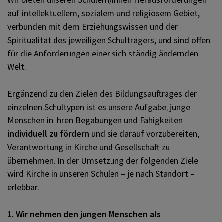
Schulpastorales Angebot
auf intellektuellem, sozialem und religiösem Gebiet,
Kontakt
verbunden mit dem Erziehungswissen und der
Kindergarten
Spiritualität des jeweiligen Schulträgers, und sind offen
für die Anforderungen einer sich ständig ändernden
Vernetzt: Zeitschrift der
Welt.
Religionslehrerinnen und
Religionslehrer
Ergänzend zu den Zielen des Bildungsauftrages der
einzelnen Schultypen ist es unsere Aufgabe, junge
Menschen in ihren Begabungen und Fähigkeiten
individuell zu fördern
und sie darauf vorzubereiten,
Verantwortung in Kirche und Gesellschaft zu
übernehmen. In der Umsetzung der folgenden Ziele
wird Kirche in unseren Schulen – je nach Standort –
erlebbar.
1. Wir nehmen den jungen Menschen als