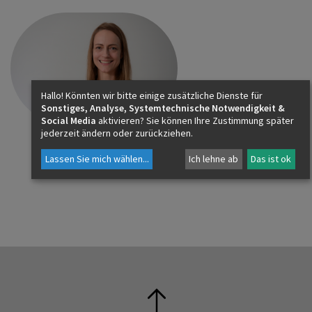
ASSISTENZ
SCHULPASTORAL
Mag.a
(FH)
Sandra
Hallo! Könnten wir bitte einige zusätzliche Dienste für
MAJCEN
Sonstiges, Analyse, Systemtechnische Notwendigkeit &
Social Media
aktivieren? Sie können Ihre Zustimmung später
jederzeit ändern oder zurückziehen.
sandra.majcen@eds.at
Lassen Sie mich wählen
...
Ich lehne ab
Das ist ok
+43 662 8047 - 4001
+43 676 8746 - 4001