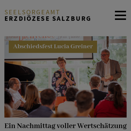
SEELSORGEAMT
ERZDIÖZESE SALZBURG
ÜBER DAS SEELSORGEAMT
Abschiedsfest Lucia Greiner
FACHBEREICHE
REFERATE & SERVICESTELLEN
PROJEKTE
Ein Nachmittag voller Wertschätzung
MITARBEITENDE