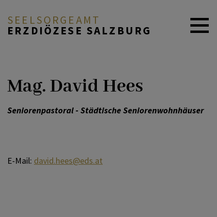
SEELSORGEAMT
ERZDIÖZESE SALZBURG
ÜBER DAS SEELSORGEAMT
Mag. David Hees
FACHBEREICHE
Seniorenpastoral - Städtische Seniorenwohnhäuser
REFERATE & SERVICESTELLEN
E-Mail:
david.hees@eds.at
PROJEKTE
MITARBEITENDE