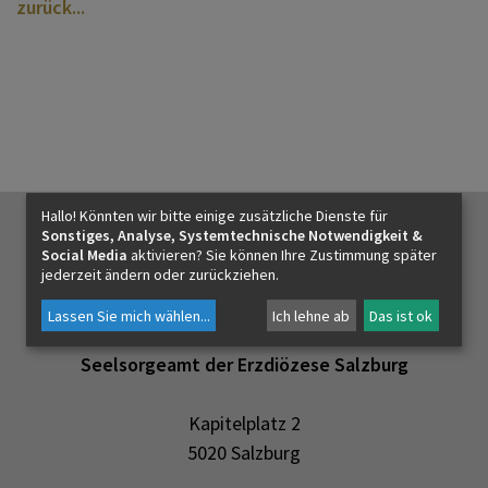
zurück
MATERIALIEN & DOWNLOADS
KONTAKT – DIE ZEITSCHRIFT
Hallo! Könnten wir bitte einige zusätzliche Dienste für
Sonstiges, Analyse, Systemtechnische Notwendigkeit &
AKTUELLES
Social Media
aktivieren? Sie können Ihre Zustimmung später
jederzeit ändern oder zurückziehen.
Lassen Sie mich wählen
...
Ich lehne ab
Das ist ok
KONTAKT
Seelsorgeamt der Erzdiözese Salzburg
Kapitelplatz 2
5020 Salzburg