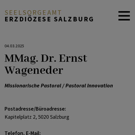
SEELSORGEAMT
ERZDIÖZESE SALZBURG
ÜBER DAS SEELSORGEAMT
04.03.2025
MMag. Dr. Ernst
FACHBEREICHE
Wageneder
Missionarische Pastoral / Pastoral Innovation
REFERATE & SERVICESTELLEN
Postadresse/Büroadresse:
PROJEKTE
Kapitelplatz 2, 5020 Salzburg
MITARBEITENDE
Telefon, E-Mail: