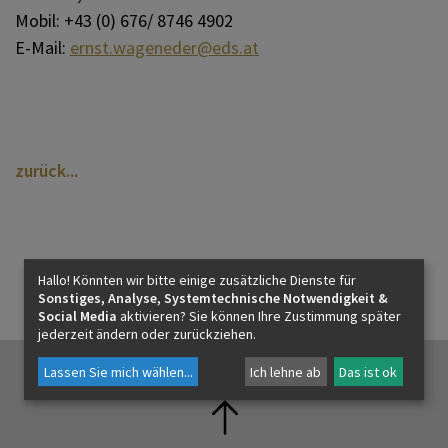
Mobil: +43 (0) 676/ 8746 4902
E-Mail:
ernst.wageneder@eds.at
MATERIALIEN & DOWNLOADS
KONTAKT – DIE ZEITSCHRIFT
zurück
AKTUELLES
Hallo! Könnten wir bitte einige zusätzliche Dienste für
Sonstiges, Analyse, Systemtechnische Notwendigkeit &
KONTAKT
Social Media
aktivieren? Sie können Ihre Zustimmung später
jederzeit ändern oder zurückziehen.
Lassen Sie mich wählen
...
Ich lehne ab
Das ist ok