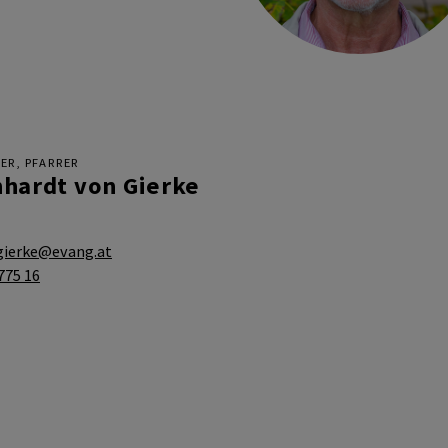
ER, PFARRER
hardt von Gierke
gierke@evang.at
 775 16