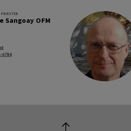
 PRIESTER
le Sangoay OFM
at
6-6784