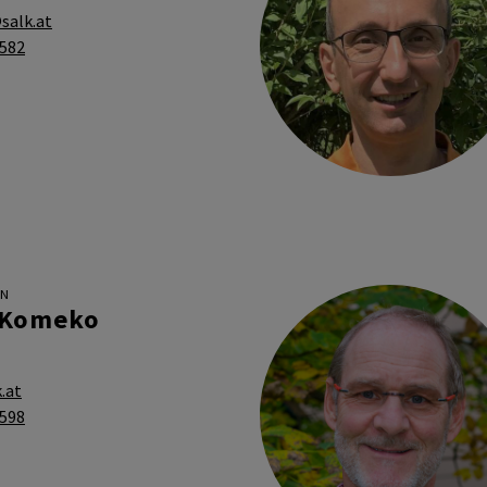
alk.at
6582
IN
 Komeko
.at
6598