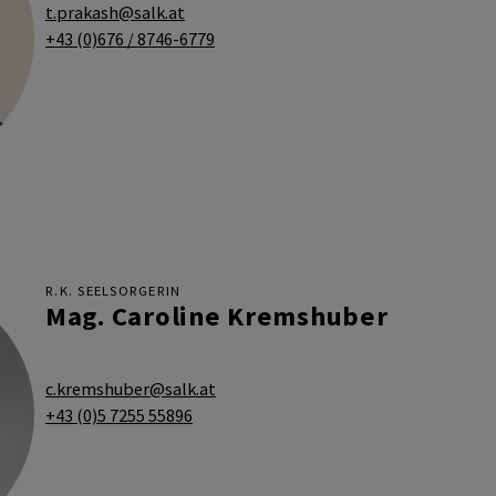
t.prakash@salk.at
+43 (0)676 / 8746-6779
R.K. SEELSORGERIN
Mag. Caroline Kremshuber
c.kremshuber@salk.at
+43 (0)5 7255 55896