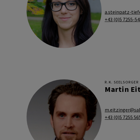
a.steinpatz-tie
+43 (0)5 7255-5
R.K. SEELSORGER
Martin Ei
m.eitzinger@sal
+43 (0)5 7255 56