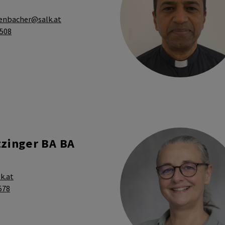
fenbacher@salk.at
4508
tzinger BA BA
k.at
578