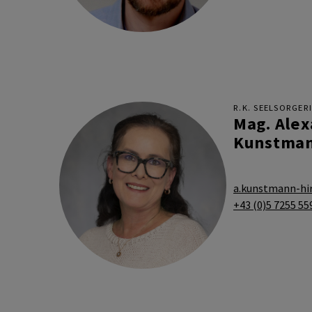
R.K. SEELSORGER
Mag. Ale
Kunstman
a.kunstmann-hi
+43 (0)5 7255 55