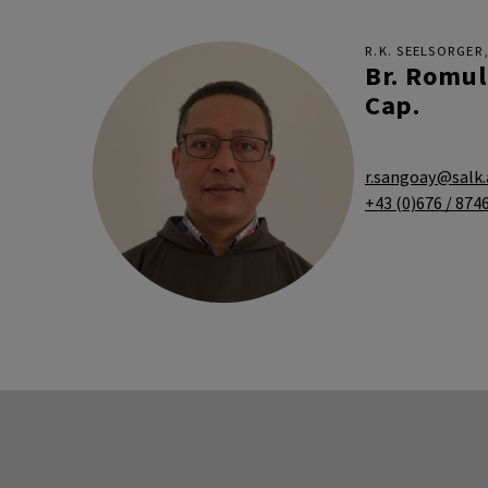
R.K. SEELSORGER,
Br. Romu
Cap.
r.sangoay@salk.
+43 (0)676 / 874