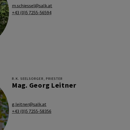
m.schiessel@salk.at
+43 (0)5 7255-56594
R.K. SEELSORGER, PRIESTER
Mag. Georg Leitner
g.leitner@salk.at
+43 (0)5 7255-58356