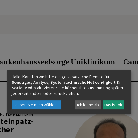
…
ankenhausseelsorge Uniklinikum – Ca
Hallo! Könnten wir bitte einige zusätzliche Dienste für
Sonstiges, Analyse, Systemtechnische Notwendigkeit &
Social Media
aktivieren? Sie können Ihre Zustimmung später
jederzeit ändern oder zurückziehen.
Lassen Sie mich wählen
...
Ich lehne ab
Das ist ok
IN, TEAMLEITERIN
Steinpatz-
cher