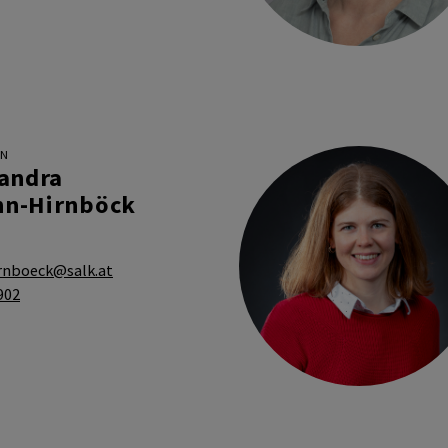
IN
xandra
n-Hirnböck
rnboeck@salk.at
902